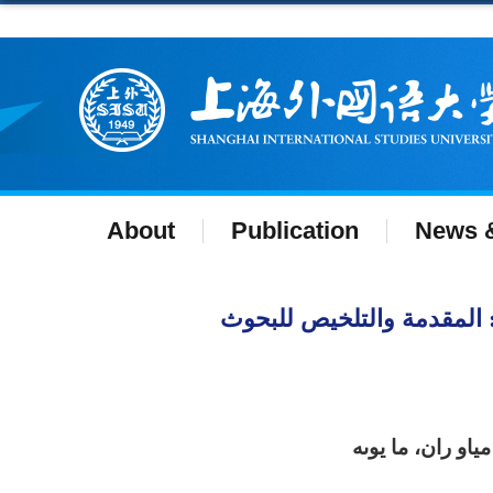
About
Publication
News &
ل الإعلام عبر الإنترنت والتواصل العالمي ١ (٤): المقدمة والتلخيص للبحوثOnline Media and Global
ياو ران، ما يوىه