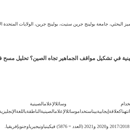
ز البحثي، جامعة بولينج جرين ستيت، بولينج جرين، الولايات المتحدة ال
صينية في تشكيل مواقف الجماهير تجاه الصين؟ تحليل مسح في 
دام وسائل
الإعلام
الصينية
من
نت
هناك
علاقة
إيجابية
بين
استخدام
وسائل
الإعلام
الصينية
الناطقة
باللغة
الإنجليزية
2017
و
2020
و
2021 (
العدد
= 5876)
في
كينيا
ونيجيريا
وجنوب
إفريقيا
.