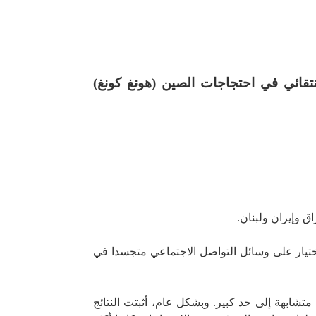
نتقائي في احتجاجات الصين (هونغ كونغ)
ق وإيران ولبنان.
لاختيار على وسائل التواصل الاجتماعي متجسدا في
متشابهة إلى حد كبير. وبشكل عام، أثبتت النتائج