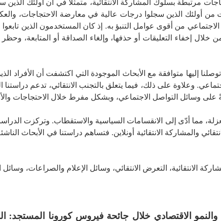
جاجات مرتبطة بسلوك المشاركة الانتقائية، متمثلا في أن أولئك الذين س
ت من أولئك الذين سجلوا درجات عالية في معارضة الاحتجاجات، والعكس
الاجتماعي من أقوى عوامل التنبؤ به. إذ كان المستخدمون الذين تابعوا 
 خلال إخفاء التعليقات أو حذفها، وإلغاء الصداقة أو المتابعة، وحظر 
تي توصلنا إليها متوافقة مع الأبحاث الموجودة التي اكتشفت أن الأفراد ال
اعي. وعلاوة على ذلك، فيما يتعلق بالتجنب الانتقائي، تدعم دراستنا ال
ً على وسائل التواصل الاجتماعي، وبشكل مفرط خلال الاحتجاجات والأ
عزلة، مما أدّى إلى الانقسامات السياسية والاستقطاب. وتركزت الدراسات
انتقائي والمشاركة الانتقائية أونلاين. فتساهم دراستنا في الأبحاث الناشئة
مشاركة الانتقائية، التعرض الانتقائي، وسائل الإعلام والصراعات، وسائل 
والنمو الاقتصادي خلال جائحة فيروس كورونا المستجد: الب