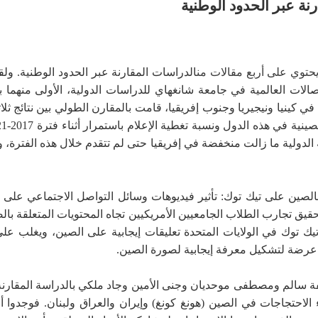
نة عبر الحدود الوطنية
الدراسات المقارنة عبر الحدود الوطنية. ولق
لات العالمية في جامعة شانغهاي للدراسات الدولية، الأولى منهما بع
 كينيا ونيجيريا وجنوب إفريقيا، قامت بالمقارن الطولي بين نتائج ثل
الدولية ما زالت منخفضة في إفريقيا حتى لم تتقدم خلال هذه الفترة، ول
 بالصين على تيك توك: تأثير فيديوهات وسائل التواصل الاجتماعي على 
وتحقيق تجارب الطلاب الجامعيين الأمريكيين تجاه المحتويات المتعلقة 
ك توك في الولايات المتحدة تعليقات إيجابية على الصين، ويغلب على 
ر عرضة لتشكيل معرفة إيجابية لصورة الصين.
سالم ومصطفى موحديان وجنى الأمين وجاد ملكي بالدراسة المقارنة بي
 الاحتجاجات في الصين (هونغ كونغ) وإيران والعراق ولبنان. فوجدوا 