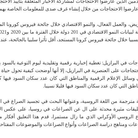
ين الذين عارضوا الاحتجاجات لمشاركة الأخبار المتعلقة بتأييد الاح
ن عارضوا الاحتجاجات من خلال إنشاء غرف صدى للمعلومات الخاصة بهم.
يض، والعمل الفعال، والنمو الاقتصادي خلال جائحة فيروس كورونا المس
بيا خلال جائحة فيروس كرونا المستجد، أقل تأثرا سلبيا بالجائحة، عندم
جات في البرازيل: تغطية إخبارية رقمية وتقليدية ليوم التوعية بالسود
اجات على العنصرية في البرازيل، إلا أنها أوضحت كيفية تحول حياة ال
ي وسائل الإعلام الرقمية والمناطق التي كان عدد سكان السود فيها كث
ناطق التي كان عدد سكان السود فيها قليلا نسيبا.
 مترجمة من اللغة الروسية، وعنوانها البحث في تجسيد الصراع في الخ
 تعليقات مثيرة محدثة على ال عن الصراعات في روسيا، على عكس الأ
الروسي الأوكراني الذي ما زال مستمرا، قدم هذا التعليق أفكار مه
عات ومناهج دراسة الصراعات وأنواع الصراعات والموضوعات المفتاحية 