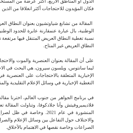
الدول أو المناطق الأربع، أكثر عرضة من المستخدم
فكان المؤيدون للاحتجاجات أكثر انغلاقا من الذي
المقالة من تشانغ شياو
تشيون بعنوان النطاق العر
الوطنية، بال عبارة عن
نسبة تغطية النطاق العريض المتنقل فيها مرتفعة نس
النطاق العريض غير المتاح.
على أن المقالة بعنوان العنصرية والموت والاحتجا
ليما سانتوس، ويلسون سيرون، هي البحث في الاحتج
الإخبارية المتعلقة بالاحتجاجات على العنصرية ف
التغطية الإخبارية في وسائل الإعلام التقليدية والم
في برنامج الجواهر من جنوب العالم، اخترنا مقالة
فلاديميروفيتش وآنا جلادكوفا، وتناولت المقالة
المنشورة في عام 2021.
وخاصة في ظ
ل لصراع 
والاختلاف حول التفاعل بين وسائل الإعلام والصرا
الصراعات وخاصة نقصها في الاهتمام بالأخلاق.