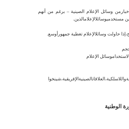
بار
من وسائل الإعلام الصينية – برغم من أنهم
 من مستخدمي
وسائل
الإعلام
الذين
.
،
إذا حاولت وسائل
الإعلام
تغطية
جمهور
أوسع
.
جم
لاستخدام
وسائل
الإعلام
ة
واللاسلكية،
العلاقات
الصينية
الإفريقية،
شينخوا
ة الوطنية