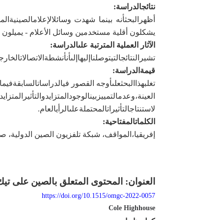
نتائج
الدراسة
:
أظهر
البحث
أنه
بينما شهدت
وسائل
الإعلام
الصينية
الم
يشكلون أقلية مستخدمين وسائل الأعلام - يميلون إ
الآثار العملية المترتبة على
الدراسة
:
تشير
النتائج
التي
توصلنا
إليها
إلى
أن
أنشطة
الاتصالات
الخارج
قيمة
الدراسة
:
تغلب
هذا
البحث
على
أوجه القصور في
الدراسات
السابقة
فيما
العينة،
وعدم
التمييز
بين
الوجود
المتزايد
والتأثير
المتزايد
لاستنتاج
التأثيرات
المحتملة
على
الرأي
العام
.
الكلمات
المفتاحية
:
إفريقيا،
المواقف،
شبكة تلفزيون الصين الدولية
،
صحي
العنوان:
المحتوى المتعلق بالصين على تيك
https://doi.org/10.1515/omgc-2022-0057
Cole Highhouse