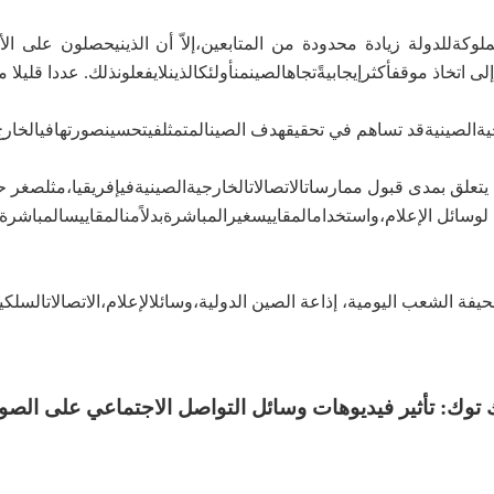
ملوكة
للدولة
زيادة محدودة من ال
متابعين،
إلاّ أن الذين
يحصلون على الأخ
لى اتخاذ موقف
أكثر
إيجابيةً
تجاه
الصين
من
أولئك
الذين
لا
يفعلون
ذلك. عددا قليلا
ية
الصينية
قد
تساهم في
تحقيق
هدف الصين
المتمثل
في
تحسين
صورتها
في
الخارج
 يتعلق
بمدى قبول
ممارسات
الاتصالات
الخارجية
الصينية
في
إفريقيا،
مثل
صغر ح
 لوسائل الإعلام،
واستخدام
المقاييس
غير
المباشرة
بدلاً
من
المقاييس
المباشرة
فة الشعب اليومية، إذاعة الصين الدولية
،
وسائل
الإعلام،
الاتصالات
السلكي
 توك: تأثير فيديوهات وسائل التواصل الاجتماعي على الصور