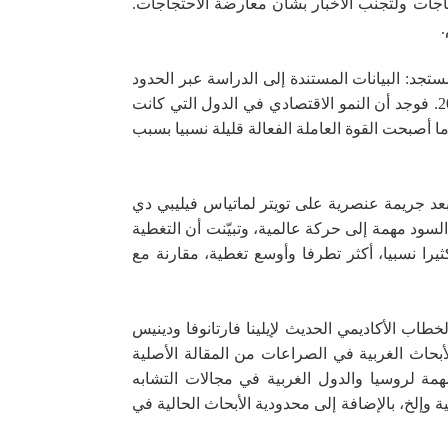
تجاجات ولتجنب الأخبار بشأن معارضة الاحتجاجات.
تجد: البيانات المستندة إلى الدراسة عبر الحدود
مقارنة عابرة للحدود الوطنية لبيانات النمو الاقتصادي في 201 دولة خلال الفترة ما بين 2020 و2021. فوجد أن النمو الاقتصادي في الدول التي كانت
ا أصبحت القوة العاملة الفعالة قليلة نسبيا بسبب
 بعد جريمة عنصرية على تويتر لماتياس فيليبي دي
سود مهمة إلى حركة عالمية، وتبيّنت أن التغطية
يرا نسبيا، أكثر تطرفا وأوسع تغطية، مقارنة مع
طاب الأكاديمي الحديث لإيلينا فارتانوفا ودينيس
بحاث الغربية في الصراعات من المقالة الأصلية
مة لروسيا والدول الغربية في مجالات التشابه
وإلخ، بالإضافة إلى محدودية الأبحاث الحالية في