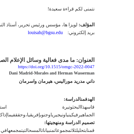
نتمنى لكم قراءة سعيدة!
المؤلف:
لويزا ها، مؤسس ورئيس تحرير، أستاذ التمي
بريد إلكتروني
:
louisah@bgsu.edu
العنوان: ما مدى فعالية وسائل الإعلام ال
https://doi.org/10.1515/omgc-2022-0047
Dani Madrid-Morales and Herman Wasserman
داني مدريد موراليس، هيرمان واسرمان
الهدف
من
الدراسة
:
قاس
هذا
البحث
وتيرة استخ
الجماهير
في
كينيا
ونيجيريا
وجنوب
إفريقيا،
وحقق
فيما
إذا
كا
تصميم الدراسة ومنهجيتها
:
قمنا
بتحليل
ثلاث
مجموعات
من
بيانات
المسح
التي
تم
جمعها
في
/2018