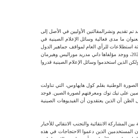
د تم تقديم ونشر
المقالتين الأوليين في الأصل إلى
نوان ما مدى فعالية وسائل الإعلام الصينية في
اثة استطلاعات
ل
لرأي العام لمواقف جماهير الدول
الإفريقية تجاه الصين في ظل تزايد الاستثمارات الصينية في هذه الدول ونسبة تغطية الإعلام باستمرار أثناء فترة 2017-2021، ووجد مؤلفاها داني مدريد موراليس وهيرمان
كن الذين استخدموا وسائل الإعلام الصينية قدروا
الصورة الوطنية بقلم كول هايهاوس، التي تناولت
بالصين على تيك توك ومعرفتهم لصورة الصين. فوجد
الظن أن الذين يعتقدون أن الفيديوهات الصينية
ن المشاركة الانتقائية و
ال
تجنب الانتقائي للأخبار
أن المستخدمين الذين دعموا الاحتجاجات في هذه