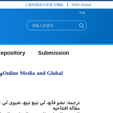
上海外国语大学官方网站
SISU Global
中文
epository
Submission
ترجمة: تشو فانغ، لي تينغ تينغ، شيوى لي ج
مقالة افتتا
حية