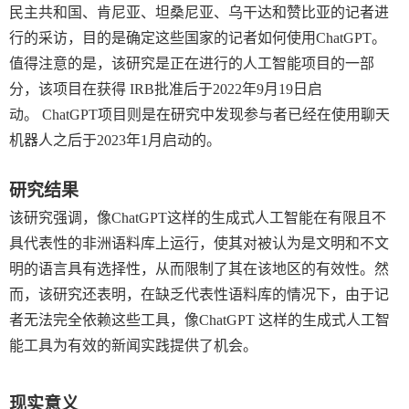
民主共和国、肯尼亚、坦桑尼亚、乌干达和赞比亚的记者进
行的采访，目的是确定这些国家的记者如何使用
ChatGPT
。
值得注意的是，该研究是正在进行的人工智能项目的一部
分，该项目在获得
IRB
批准后于
2022
年
9
月
19
日启
动。
ChatGPT
项目则是在研究中发现参与者已经在使用聊天
机器人之后于
2023
年
1
月启动的。
研究结果
该研究强调，像
ChatGPT
这样的生成式人工智能在有限且不
具代表性的非洲语料库上运行，使其对被认为是文明和不文
明的语言具有选择性，从而限制了其在该地区的有效性。然
而，该研究还表明，在缺乏代表性语料库的情况下，由于记
者无法完全依赖这些工具，像
ChatGPT
这样的生成式人工智
能工具为有效的新闻实践提供了机会。
现实意义