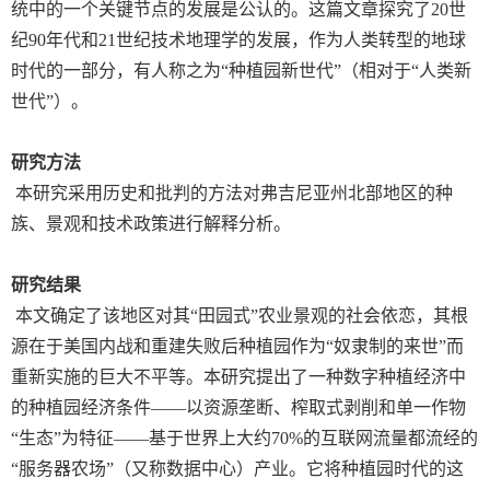
统中的一个关键节点的发展是公认的。这篇文章探究了
20
世
纪
90
年代和
21
世纪技术地理学的发展，作为人类转型的地球
时代的一部分，有人称之为“种植园新世代”（相对于“人类新
世代”）。
研究方法
本研究采用历史和批判的方法对弗吉尼亚州北部地区的种
族、景观和技术政策进行解释分析。
研究结果
本文确定了该地区对其“田园式”农业景观的社会依恋，其根
源在于美国内战和重建失败后种植园作为“奴隶制的来世”而
重新实施的巨大不平等。本研究提出了一种数字种植经济中
的种植园经济条件——以资源垄断、榨取式剥削和单一作物
“生态”为特征——基于世界上大约
70%
的互联网流量都流经的
“服务器农场”（又称数据中心）产业。它将种植园时代的这