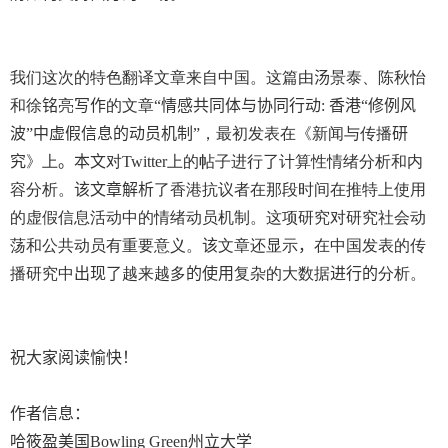
我们这次的特色翻译文章来自中国。这篇由
汤
景泰、陈秋怡
和徐
铭
亮
写作
的文章
“情感共同体与协同行动
:
香港“修例风
波
”
中虚假信息的动员机制”
，最初发表在《新闻与传播
研
究
》上
。本文
对
Twitter
上的帖子进行
了
计算性情绪分析和内
容分析。
该文章解析
了香港抗议者在那段时间在推特上使用
的虚假信息活动中的情绪动员机制。这项研究对研究社会动
荡和公共动员有重要意义。
该
文章还显示
，
在中国发表的传
播研究中
出现了
越来越多
的使用
复杂的大数据
进行的
分析。
祝大家阅读愉快！
作者信息：
哈筱盈
美国
Bowling Green
州立大学