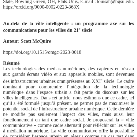
State, Bowling Green, OH, États-Unis, E-mail : louisah@bgsu.edu.
https://orcid.org/0000-0002-0223-368X
Au-delà de la ville intelligente : un programme axé sur les
e
communications pour les villes du 21
siècle
Auteur: Scott McQuire
https://doi.org/10.1515/omgc-2023-0018
Résumé
Les technologies des médias numériques, des capteurs en réseau
aux grands écrans vidéo et aux appareils mobiles, sont devenues
e
des infrastructures urbaines omniprésentes au XXI
siècle. Le cadre
dominant pour comprendre l’intégration de la technologie
numérique dans l’espace urbain a fait partie du discours sur les
villes intelligentes. Dans cet article, nous estimons que ce cadre, tel
qu’il a été formulé jusqu’à présent, ne permet pas de maximiser le
potentiel social de l’infrastructure urbaine numérique. Cette dernière
ne modifie pas seulement l’aspect des villes, mais aussi leur
fonctionnement en tant que cadre social. Je proposerai la « ville
communicative » comme cadre alternatif pour réfléchir sur les villes
à médiation numérique. La ville communicative offre la possibilité
de considérer l’espace urbain en réseau comme un cas test dans