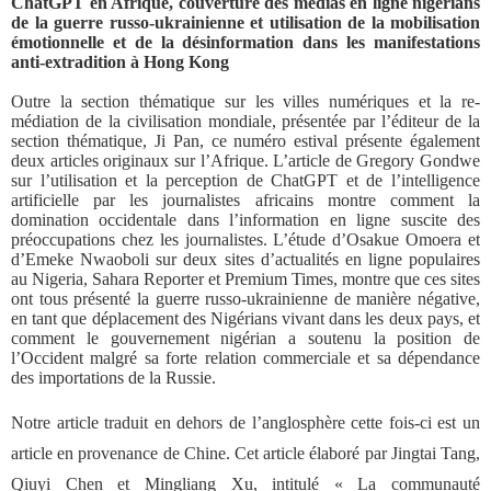
ChatGPT en Afrique, couverture des médias en ligne nigérians
de la guerre russo-ukrainienne et utilisation de la mobilisation
émotionnelle et de la désinformation dans les manifestations
anti-extradition à Hong Kong
Outre la section thématique sur les villes numériques et la re-
médiation de la civilisation mondiale, présentée par l’éditeur de la
section thématique, Ji Pan, ce numéro estival présente également
deux articles originaux sur l’Afrique. L’article de Gregory Gondwe
sur l’utilisation et la perception de ChatGPT et de l’intelligence
artificielle par les journalistes africains montre comment la
domination occidentale dans l’information en ligne suscite des
préoccupations chez les journalistes. L’étude d’Osakue Omoera et
d’Emeke Nwaoboli sur deux sites d’actualités en ligne populaires
au Nigeria, Sahara Reporter et Premium Times, montre que ces sites
ont tous présenté la guerre russo-ukrainienne de manière négative,
en tant que déplacement des Nigérians vivant dans les deux pays, et
comment le gouvernement nigérian a soutenu la position de
l’Occident malgré sa forte relation commerciale et sa dépendance
des importations de la Russie.
Notre article traduit en dehors de l’anglosphère cette fois-ci est un
article en provenance de Chine. Cet article élaboré par Jingtai Tang,
Qiuyi Chen et Mingliang Xu, intitulé « La communauté