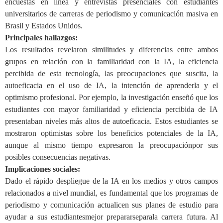
encuestas en línea y entrevistas presenciales con estudiantes
universitarios de carreras de periodismo y comunicación masiva en
Brasil y Estados Unidos.
Principales hallazgos:
Los resultados revelaron similitudes y diferencias entre ambos
grupos en relación con la familiaridad con la IA, la eficiencia
percibida de esta tecnología, las preocupaciones que suscita, la
autoeficacia en el uso de IA, la intención de aprenderla y el
optimismo profesional. Por ejemplo, la investigación ense
ñ
ó que los
estudiantes con mayor familiaridad y eficiencia percibida
de
IA
presentaban niveles más altos de autoeficacia.
Est
os estudiantes se
mostraron optimistas sobre los beneficios potenciales de la IA,
aunque
al mismo tiempo
expresaron
la preocupación
por
sus
posibles consecuencias negativas.
Implicaciones sociales:
Dado el rápido despliegue de la IA en los medios y otros campos
relacionados
a nivel mundial, es fundamental que los programas de
periodismo y comunicación actualicen sus planes de estudio para
ayudar
a sus estudiantes
mejor
prepararse
para
la
carrera futura. Al