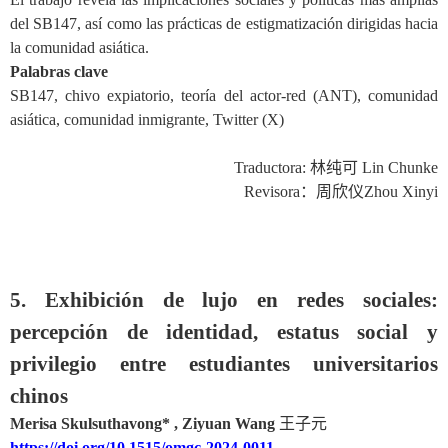
del SB147, así como las prácticas de estigmatización dirigidas hacia
la comunidad asiática.
Palabras clave
SB147, chivo expiatorio, teoría del actor-red (ANT), comunidad
asiática, comunidad inmigrante, Twitter (X)
Traductora:
林纯可
Lin Chunke
Revisora
：周欣仪
Zhou Xinyi
5. Exhibición de lujo en redes sociales:
percepción de identidad, estatus social y
privilegio entre estudiantes universitarios
chinos
Merisa Skulsuthavong*
,
Ziyuan Wang
王子元
https://doi.org/10.1515/omgc-2024-0011