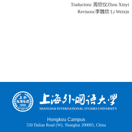
Traductora:
周欣仪
Zhou Xinyi
Revisora:
李魏欣
Li Weixin
Hongkou Campus
550 Dalian Road (W), Shanghai 200083, China