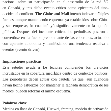
nacional
sobre su participación en el desarrollo de la red 5G
e
n
Canadá, y
tras dicho evento crítico
como epicentro del sino-
occidental conflicto.
The Globe and Mail
intentó in
dex
ar múltiples
fuentes, aunque manteniendo esquemas ya establecidos sobre China
y sus empresas, lo cual influyó significativamente en la opinión
pública. Después
d
el
incidente crítico
, los periodistas pasaron a
convertirse en
la
fuente predominante
de
las coberturas, actuando
con aparente autonomía y m
anifestando
una tendencia reactiva a
eventos (evento-driven).
Implicaciones prácticas
Este estudio ayuda a los lectores comprender los prejuicios
incrustados en la cobertura medi
á
tica
dentro de
contextos políticos.
Los periodistas deben actuar con cautela
,
ya que, aun cuando
se
hayan hecho esfuerzos por mantener la fachada democrática de los
medios
,
p
ueden
reforzar el mismo esquem
a
.
Palabras clave
Medios en línea de Canadá, Huawei, framing, modelo de activación