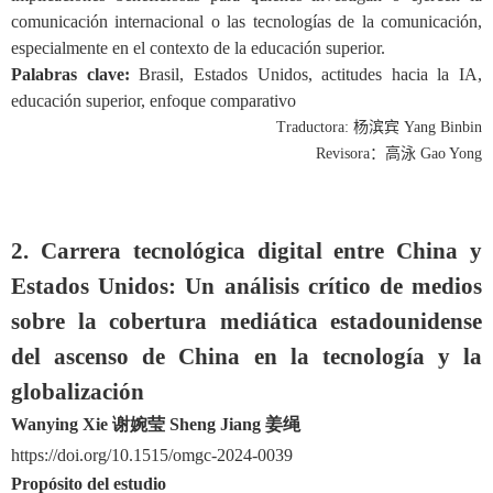
comunicación internacional o las tecnologías de la comunicación,
especialmente en el contexto de la educación superior.
Palabras clave:
Brasil, Estados Unidos, actitudes hacia la IA,
educación superior, enfoque comparativo
Traductora:
杨滨宾
Yang Binbin
Revisora
：
高泳
Gao Yong
2. Carrera tecnológica digital entre China y
Estados Unidos: Un análisis crítico de medios
sobre la cobertura mediática estadounidense
del ascenso de China en la tecnolog
ía y
la
globalización
Wanying Xie 谢婉莹
Sheng
Jiang
姜绳
https://doi.org/10.1515/omgc-2024-0039
Propósito del estudio