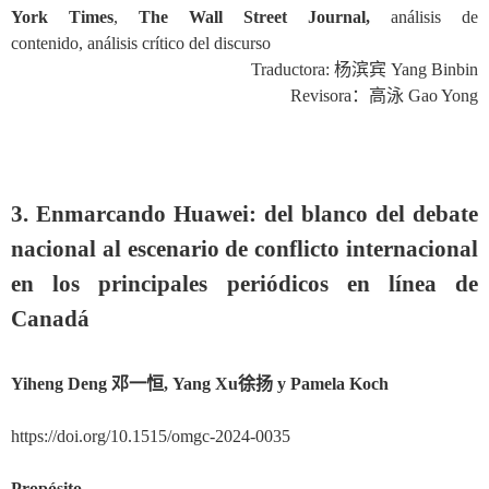
York Times
,
The Wall Street Journal
,
análisis de
contenido
,
análisis crítico del discurso
Traductora:
杨滨宾
Yang Binbin
Revisora
：
高泳
Gao Yong
3. Enmarcando Huawei: del blanco del debate
nacional al escenario de conflicto internacional
en los principales periódicos en línea de
Canadá
Yiheng Deng
邓一恒
, Yang Xu
徐扬
y Pamela Koch
https://doi.org/10.1515/omgc-2024-0035
Propósito