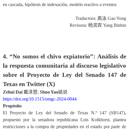
en cascada, hipótesis de indexación, modelo reactivo a eventos
Traductora:
高泳
Gao Yong
Revisora:
杨滨宾
Yang Binbin
4. “No somos el chivo expiatorio”: Análisis de
la re
s
puesta comunitaria al discurso legislativo
sobre el Proyecto de Ley del Senado 147 de
Texas en Twitter (X)
Zehui Dai
戴泽慧
;
Shuo Yao
姚说
https://doi.org/10.1515/omgc-2024-0044
Propósito
El Proyecto de Ley del Senado de Texas N.º 147 (SB147),
propuesto por la senadora republicana Lois Kolkhorst, plantea
restricciones a la compra de propiedades en el estado por parte de