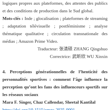
logiques propres aux plateformes, des attentes des publics
et des conditions de production dans le Sud global.
Mots-clés :
Inde ; glocalisation ; plateformes de streaming
; adaptation télévisuelle ; postféminisme ; analyse
thématique qualitative ; circulation transnationale des
médias ; Amazon Prime Video.
Traducteur:
张清硕
ZHANG Qingshuo
Correctrice:
武昕欣
WU Xinxin
4. Perceptions générationnelles de l’henticité des
personnalités sportives : comment l’âge influence la
perception qu’ont les fans des influenceurs sportifs sur
les réseaux sociaux
Mara F. Singer, Chaz Callendar, Sheetal Kantilal
https://doi.org/10.1515/omgc-202
5-0001