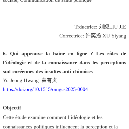
sociale, Communication de santé publique
Trductrice:
刘婕
LIU JIE
Correctrice:
许奕扬
XU Yiyang
6. Qui approuve la haine en ligne ? Les rôles de
l’idéologie et de la connaissance dans les perceptions
sud-coréennes des insultes anti-chinoises
Yu Jeong Hwang
黄有贞
https://doi.org/10.1515/omgc-202
5-0004
Objectif
Cette étude examine comment l’idéologie et les
connaissances politiques influencent la perception et la