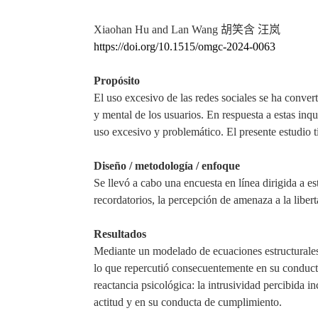
Xiaohan Hu and Lan Wang
胡笑含 汪岚
https://doi.org/10.1515/omgc-202
4-0063
Propósito
El uso excesivo de las redes sociales se ha conver
y mental de los usuarios. En respuesta a estas inq
uso excesivo y problemático. El presente estudio t
Diseño / metodología / enfoque
Se llevó a cabo una encuesta en línea dirigida a e
recordatorios, la percepción de amenaza a la libert
Resultados
Mediante
un
modelado de ecuaciones estructurales 
lo
que
repercutió
consecuente
mente en su conducta
reactancia psicológica: la intrusividad percibida i
actitud y en su conducta de cumplimiento.