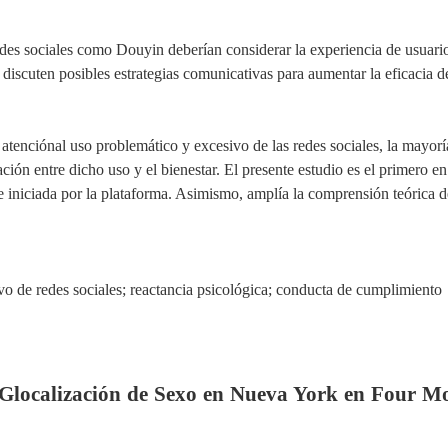
des sociales como Douyin deberían considerar la experiencia de usuario 
 discuten posibles estrategias comunicativas
p
a
ra
aumentar la eficacia d
 atenci
ó
n
a
l uso problemático y excesivo de las redes sociales, la mayor
lación entre
dicho
uso y
el
bienestar. El presente estudio
es
el primero en
e iniciada por la plataforma. Asimismo,
ampl
í
a
la comprensión teórica de
vo de redes sociales; reactancia psicológica; conducta de cumplimiento
 Glocalización de Sexo en Nueva York en Four M