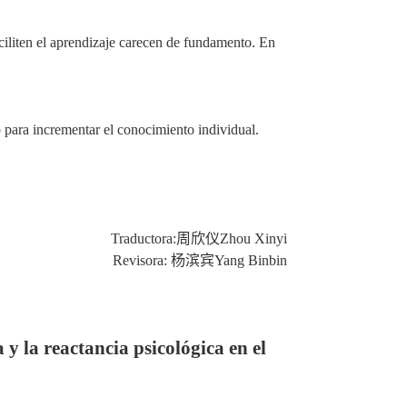
ciliten el aprendizaje
carecen de fundamento
. En
 para incrementar el conocimiento individual.
Traductora:
周欣仪
Zhou Xinyi
Revisora:
杨滨宾
Yang Binbin
a y la reactancia psicológica
en
el