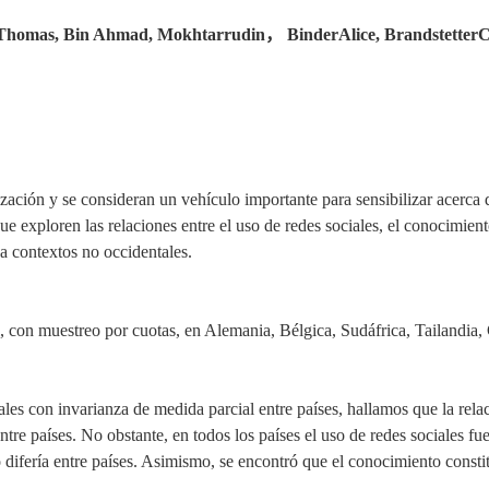
, Thomas,
Bin Ahmad, Mokhtarrudin
，
Binder
Alice, Brandstetter
C
ización y
se consideran
un vehículo importante para sensibilizar
acerca 
ue exploren las relaciones entre el uso de redes sociales, el conocimien
a contextos no occidentales.
, con muestreo por cuotas,
en Alemania, Bélgica, Sudáfrica, Tailandia, 
es con invarianza de medida parcial entre países, hallamos que la relaci
re países. No obstante, en todos los países el uso de redes sociales fue 
o
difer
í
a
entre países. As
imismo
, se encontró que el conocimiento consti