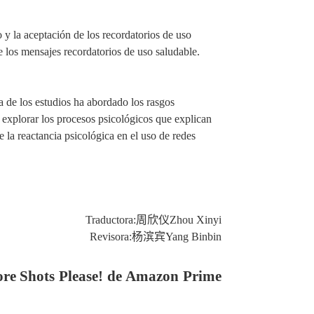
y la aceptación de los recordatorios de uso
e los mensajes recordatorios de uso saludable.
ía de
lo
s
estudios
ha abordado
los
rasgos
 explorar los procesos psicológicos que explican
 la reactancia psicológica en el uso de redes
Traductora:
周欣仪
Zhou Xinyi
Revisora:
杨滨宾
Yang Binbin
ore Shots Please! de Amazon Prime