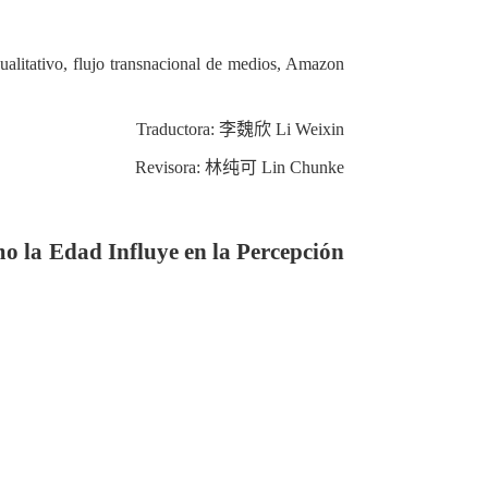
cualitativo, flujo transnacional de medios, Amazon
Traductora:
李魏欣
Li Weixin
Revisora:
林纯可
Lin Chunke
mo la Edad Influye en la Percepción