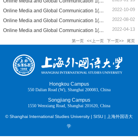
Online Media and Global Communication 1(4): Résumés d’articles en français
2022-10-09
Online Media and Global Communication 1(3): Résumés d’articles en français
2022-08-02
Online Media and Global Communication 1(2): Résumés d’articles en français
2022-04-13
Online Media and Global Communication 1(1): Résumés d’articles en français
第一页
<<上一页
下一页>>
尾页
Hongkou Campus
550 Dalian Road (W), Shanghai 200083, China
Songjiang Campus
1550 Wenxiang Road, Shanghai 201620, China
© Shanghai International Studies University | SISU | 上海外国语大
学