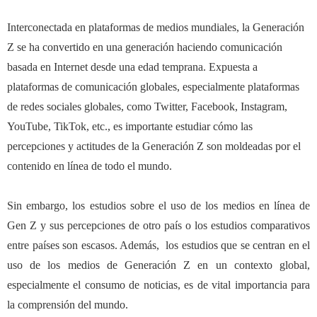
Interconectada en plataformas de medios mundiales, la Generaci
ó
n
Z se ha convertido en una generaci
ó
n haciendo comunicaci
ó
n
basada en Internet desde una edad temprana. Expuesta a
plataformas de comunicaci
ó
n globales, especialmente plataformas
de redes sociales globales, como Twitter, Facebook, Instagram,
YouTube, TikTok, etc., es importante estudiar c
ó
mo las
percepciones y actitudes de la Generaci
ó
n Z son moldeadas por el
contenido en l
í
nea de todo el mundo.
Sin embargo, los estudios sobre el uso de los medios en l
í
nea de
Gen Z y sus percepciones de otro pa
í
s o los estudios comparativos
entre pa
í
ses son escasos. Adem
á
s, los estudios que se centran en el
uso de los medios de Generaci
ó
n Z en un contexto global,
especialmente el consumo de noticias, es de vital importancia para
la comprensi
ó
n del mundo.