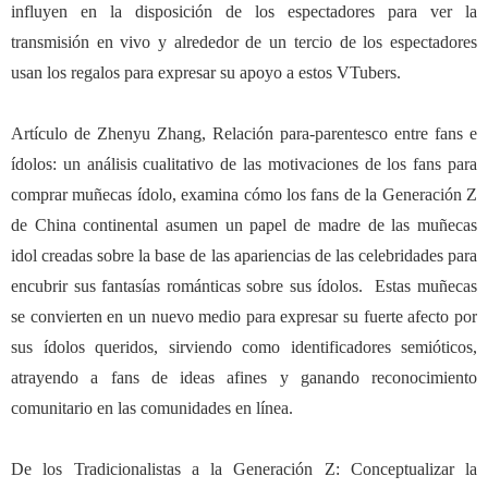
influyen en la disposici
ó
n de los espectadores para ver la
transmisi
ó
n en vivo y alrededor de un tercio de los espectadores
usan los regalos para expresar su apoyo a estos VTubers.
Art
í
culo de Zhenyu Zhang, Relaci
ó
n para-parentesco entre fans e
í
dolos: un an
á
lisis cualitativo de las motivaciones de los fans para
comprar muñecas
í
dolo, examina c
ó
mo los fans de la Generaci
ó
n Z
de China continental asumen un papel de madre de las muñecas
idol creadas sobre la base de las apariencias de las celebridades para
encubrir sus fantas
í
as rom
á
nticas sobre sus
í
dolos. Estas muñecas
se convierten en un nuevo medio para expresar su fuerte afecto por
sus
í
dolos queridos, sirviendo como identificadores semi
ó
ticos,
atrayendo a fans de ideas afines y ganando reconocimiento
comunitario en las comunidades en l
í
nea.
De los Tradicionalistas a la Generaci
ó
n Z: Conceptualizar la