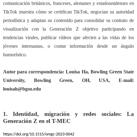
comunicaci
ó
n brit
á
nicos, franceses, alemanes y estadounidenses en
TikTok muestra c
ó
mo se certifican TikTok, negocian su autoridad
period
í
stica y adaptan su contenido para consolidar su contrato de
visualizaci
ó
n con la Generaci
ó
n Z objetivo participando en
tendencias virales, publicar v
í
deos que afecten a las vidas de los
j
ó
venes internautas, o contar informaci
ó
n desde un
á
ngulo
humor
í
stico.
Autor para correspondencia: Louisa Ha, Bowling Green State
University, Bowling Green, OH, USA, E-mail:
louisah@bgsu.edu
1. Identidad, migración y redes sociales: La
Generación Z en el T-MEC
https://doi.org/10.1515/omgc-2023-0042