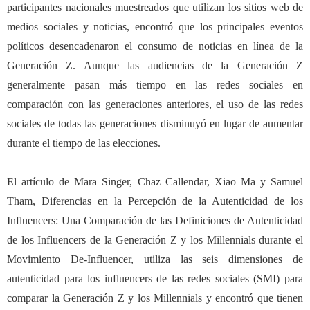
participantes nacionales muestreados que utilizan los sitios web de
medios sociales y noticias, encontr
ó
que los principales eventos
pol
í
ticos desencadenaron el consumo de noticias en l
í
nea de la
Generaci
ó
n Z. Aunque las audiencias de la Generaci
ó
n Z
generalmente pasan m
á
s tiempo en las redes sociales en
comparaci
ó
n con las generaciones anteriores, el uso de las redes
sociales de todas las generaciones disminuy
ó
en lugar de aumentar
durante el tiempo de las elecciones.
El art
í
culo de Mara Singer, Chaz Callendar, Xiao Ma y Samuel
Tham, Diferencias en la Percepci
ó
n de la Autenticidad de los
Influencers: Una Comparaci
ó
n de las Definiciones de Autenticidad
de los Influencers de la Generaci
ó
n Z y los Millennials durante el
Movimiento De-Influencer, utiliza las seis dimensiones de
autenticidad para los influencers de las redes sociales (SMI) para
comparar la Generaci
ó
n Z y los Millennials y encontr
ó
que tienen