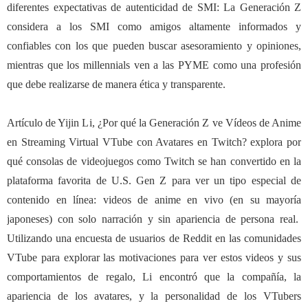
diferentes expectativas de autenticidad de SMI: La Generaci
ó
n Z
considera a los SMI como amigos altamente informados y
confiables con los que pueden buscar asesoramiento y opiniones,
mientras que los millennials ven a las PYME como una profesi
ó
n
que debe realizarse de manera
é
tica y transparente.
Art
í
culo de Yijin Li,
¿
Por qu
é
la Generaci
ó
n Z ve V
í
deos de Anime
en Streaming Virtual VTube con Avatares en Twitch? explora por
qu
é
consolas de videojuegos como Twitch se han convertido en la
plataforma favorita de U.S. Gen Z para ver un tipo especial de
contenido en l
í
nea: videos de anime en vivo (en su mayor
í
a
japoneses) con solo narraci
ó
n y sin apariencia de persona real.
Utilizando una encuesta de usuarios de Reddit en las comunidades
VTube para explorar las motivaciones para ver estos videos y sus
comportamientos de regalo, Li encontr
ó
que la compañ
í
a, la
apariencia de los avatares, y la personalidad de los VTubers