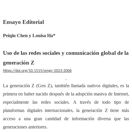
Ensayo Editorial
Peiqin Chen
y
Louisa Ha*
Uso de las redes sociales y comunicaci
ó
n global de la
generaci
ó
n Z
https://doi.org/10.1515/omgc-2023-2006
La generaci
ó
n Z (Gen Z), tambi
é
n llamada nativos digitales, es la
primera en haber nacido despu
é
s de la adopci
ó
n masiva de Internet,
especialmente las redes sociales. A trav
é
s de todo tipo de
plataformas digitales internacionales, la generaci
ó
n Z tiene m
á
s
acceso a una gran cantidad de informaci
ó
n diversa que las
generaciones anteriores.