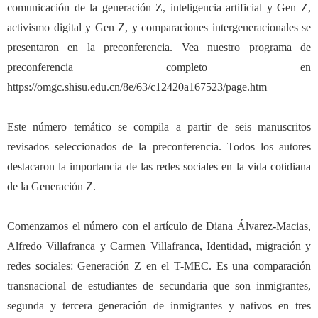
comunicaci
ó
n de la generaci
ó
n Z, inteligencia artificial y Gen Z,
activismo digital y Gen Z, y comparaciones intergeneracionales se
presentaron en la preconferencia. Vea nuestro programa de
preconferencia completo en
https://omgc.shisu.edu.cn/8e/63/c12420a167523/page.htm
Este n
ú
mero tem
á
tico se compila a partir de seis manuscritos
revisados seleccionados de la preconferencia. Todos los autores
destacaron la importancia de las redes sociales en la vida cotidiana
de la Generaci
ó
n Z.
Comenzamos el n
ú
mero con el art
í
culo de Diana Álvarez-Macias,
Alfredo Villafranca y Carmen Villafranca, Identidad, migraci
ó
n y
redes sociales: Generaci
ó
n Z en el T-MEC. Es una comparaci
ó
n
transnacional de estudiantes de secundaria que son inmigrantes,
segunda y tercera generaci
ó
n de inmigrantes y nativos en tres