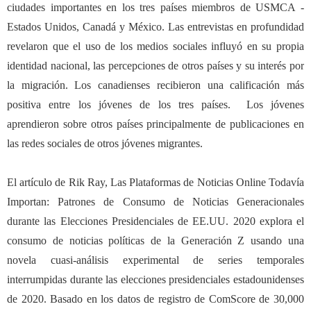
ciudades importantes en los tres pa
í
ses miembros de USMCA -
Estados Unidos, Canad
á
y M
é
xico. Las entrevistas en profundidad
revelaron que el uso de los medios sociales influy
ó
en su propia
identidad nacional, las percepciones de otros pa
í
ses y su inter
é
s por
la migraci
ó
n. Los canadienses recibieron una calificaci
ó
n m
á
s
positiva entre los j
ó
venes de los tres pa
í
ses. Los j
ó
venes
aprendieron sobre otros pa
í
ses principalmente de publicaciones en
las redes sociales de otros j
ó
venes migrantes.
El art
í
culo de Rik Ray, Las Plataformas de Noticias Online Todav
í
a
Importan: Patrones de Consumo de Noticias Generacionales
durante las Elecciones Presidenciales de EE.UU. 2020 explora el
consumo de noticias pol
í
ticas de la Generaci
ó
n Z usando una
novela cuasi-an
á
lisis experimental de series temporales
interrumpidas durante las elecciones presidenciales estadounidenses
de 2020. Basado en los datos de registro de ComScore de 30,000