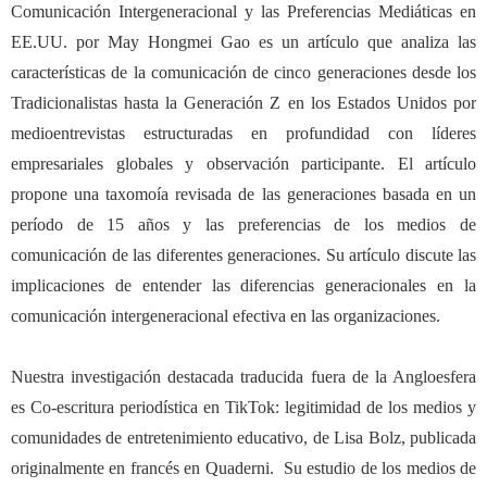
Comunicaci
ó
n Intergeneracional y las Preferencias Medi
á
ticas en
EE.UU. por May Hongmei Gao es un art
í
culo que analiza las
caracter
í
sticas de la comunicaci
ó
n de cinco generaciones desde los
Tradicionalistas hasta la Generaci
ó
n Z en los Estados Unidos por
medioentrevistas estructuradas en profundidad con l
í
deres
empresariales globales y observaci
ó
n participante. El art
í
culo
propone una taxomo
í
a revisada de las generaciones basada en un
per
í
odo de 15 años y las preferencias de los medios de
comunicaci
ó
n de las diferentes generaciones. Su art
í
culo discute las
implicaciones de entender las diferencias generacionales en la
comunicaci
ó
n intergeneracional efectiva en las organizaciones.
Nuestra investigaci
ó
n destacada traducida fuera de la Angloesfera
es Co-escritura period
í
stica en TikTok: legitimidad de los medios y
comunidades de entretenimiento educativo, de Lisa Bolz, publicada
originalmente en franc
é
s en Quaderni. Su estudio de los medios de