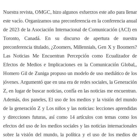
Nuestra revista, OMGC, hizo algunos esfuerzos este año para llenar
este vac
í
o. Organizamos una preconferencia en la conferencia anual
de 2023 de la Asociaci
ó
n Internacional de Comunicaci
ó
n (ACI) en
Toronto, Canad
á
. En su discurso de apertura de nuestra
preconferencia titulado,
¿
Zoomers, Millennials, Gen X y Boomers?
Las Noticias Me Encuentran Percepci
ó
n como Ecualizador de
Efectos de Medios e Implicaciones en la Comunicaci
ó
n Global,,
Homero Gil de Zuniga propuso un modelo de uso medi
á
tico de los
j
ó
venes. Argument
ó
que en una era de redes sociales, la Generaci
ó
n
Z, en lugar de buscar noticias, conf
í
a en las noticias me encuentran.
Adem
á
s, dos paneles, El uso de los medios y la visi
ó
n del mundo
de la generaci
ó
n Z y Los niños y las noticias: lecciones aprendidas
y direcciones futuras, as
í
como 14 art
í
culos con temas como los
efectos del uso de los medios sociales y las noticias internacionales
sobre la visi
ó
n del mundo, la pol
í
tica y el uso de los medios de