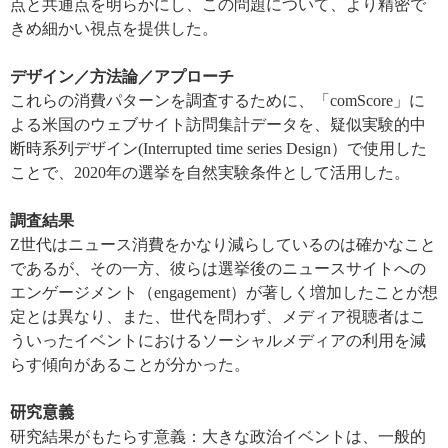
点と共通点を明らかにし、この問題について、より精密で
きめ細かい視点を提供した。
デザイン／方法論／アプローチ
これらの消費パターンを調査するために、「
comScore
」に
よる米国のウェブサイト訪問集計データを、疑似実験的中
断時系列デザイン
(Interrupted time series Design
）で使用した
ことで、
2020
年の選挙を自然実験条件として活用した。
調査結果
Z
世代はニュース消費をかなり減らしているのは確かなこと
であるが、その一方、彼らは選挙後のニュースサイトへの
エンゲージメント（
engagement
）が著しく増加したことが想
定とは異なり、また、世代を問わず、メディア視聴者はこ
ういったイベントにおけるソーシャルメディアの利用を減
らす傾向があることが分かった。
研究意義
研究結果がもたらす意義：大きな政治イベントは、一般的