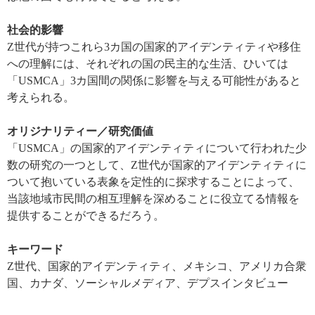
社会的影響
Z
世代が持つこれら
3
カ国の国家的アイデンティティや移住
への理解には、それぞれの国の民主的な生活、ひいては
「
USMCA
」
3
カ国間の関係に影響を与える可能性があると
考えられる。
オリジナリティー／研究価値
「
USMCA
」の国家的アイデンティティについて行われた少
数の研究の一つとして、
Z
世代が国家的アイデンティティに
ついて抱いている表象を定性的に探求することによって、
当該地域市民間の相互理解を深めることに役立てる情報を
提供することができるだろう。
キーワード
Z
世代、国家的アイデンティティ、メキシコ、アメリカ合衆
国、カナダ、ソーシャルメディア、
デプスインタビュー