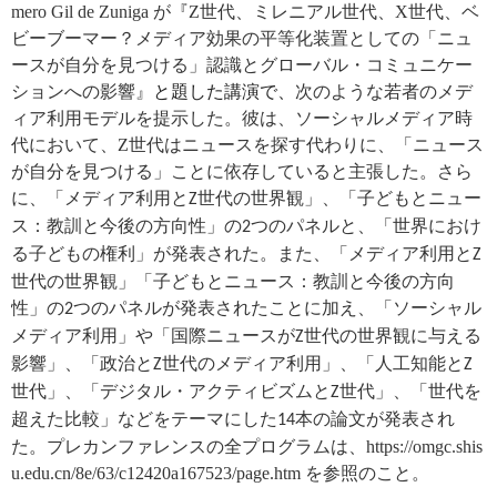
mero Gil de Zuniga
が『
Z
世代、ミレニアル世代、
X
世代、ベ
ビーブーマー？メディア効果の平等化装置としての「ニュ
ースが自分を見つける」認識とグローバル・コミュニケー
ションへの影響』
と題した講演で、
次のような若者のメデ
ィア利用モデルを提示した。彼は、ソーシャルメディア時
代において、
Z
世代はニュースを探す代わりに、「ニュース
が自分を見つける」ことに依存していると主張した。さら
に、「
メディア利用と
世代の世界観」
、「
子どもとニュー
Z
ス：教訓と今後の方向性」の
つのパネルと、「世界におけ
2
る子どもの権利」が発表された。また、「メディア利用と
Z
世代の世界観」「子どもとニュース：教訓と今後の方向
性」の
つのパネルが発表されたことに加え、「ソーシャル
2
メディア利用」や「国際ニュースが
世代の世界観に与える
Z
影響」、「政治と
世代のメディア利用」、「人工知能と
Z
Z
世代」、「デジタル・アクティビズムと
世代」、「世代を
Z
超えた比較」などをテーマにした
本の論文が発表され
14
た。
プレカンファレンスの全プログラムは、
https://omgc.shis
u.edu.cn/8e/63/c12420a167523/page.htm
を参照のこと。