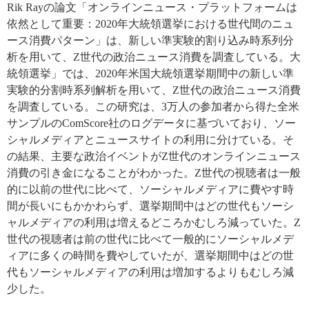
Rik Ray
の論文「オンラインニュース・プラットフォームは
依然として重要：
2020
年大統領選挙における世代間のニュ
ース消費パターン」は、新しい準実験的割り込み時系列分
析を用いて、
Z
世代の政治ニュース消費を調査している。大
統領選挙」では、
2020
年米国大統領選挙期間中の新しい準
実験的分割時系列解析を用いて、
Z
世代の政治ニュース消費
を調査している。この研究は、
3
万人の参加者から得た全米
サンプルの
ComScore
社のログデータに基づいており、ソー
シャルメディアとニュースサイトの利用に分けている。そ
の結果、主要な政治イベントが
Z
世代のオンラインニュース
消費の引き金になることがわかった。
Z
世代の視聴者は一般
的に以前の世代に比べて、ソーシャルメディアに費やす時
間が長いにもかかわらず、選挙期間中はどの世代もソーシ
ャルメディアの利用は増えるどころかむしろ減っていた。
Z
世代の視聴者は前の世代に比べて一般的にソーシャルメデ
ィアに多くの時間を費やしていたが、選挙期間中はどの世
代もソーシャルメディアの利用は増加するよりもむしろ減
少した。