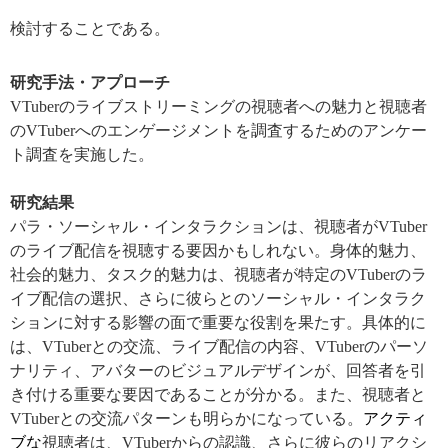
検討することである。
研究手法・アプローチ
VTuber
のライブストリーミングの視聴者への魅力と視聴者
の
VTuber
へのエンゲージメントを調査するためのアンケー
ト調査を実施した。
研究結果
パラ・ソーシャル・インタラクションは、視聴者が
VTuber
のライブ配信を視聴する要因かもしれない。身体的魅力、
社会的魅力、タスク的魅力は、視聴者が特定の
VTuber
のラ
イブ配信の選択、さらに彼らとのソーシャル・インタラク
ションに対する影響の面で重要な役割を果たす。具体的に
は、
VTuber
との交流、ライブ配信の内容、
VTuber
のパーソ
ナリティ、アバターのビジュアルデザインが、回答者を引
き付ける重要な要因であることが分かる。また、視聴者と
VTuber
との交流パターンも明らかになっている。
アクティ
ブな
視聴者は、
VTuber
からの認識、さらに彼らのリアクシ