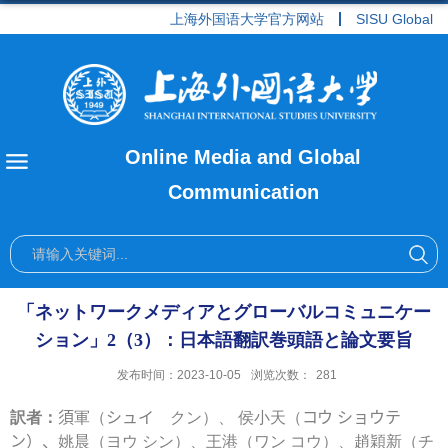
上海外国语大学官方网站
SISU Global
Online Media and Global
Communication
「ネットワークメディアとグローバルコミュニケー
ション」2（3）：日本語翻訳巻頭語と論文要旨
发布时间：2023-10-05
浏览次数：
281
訳者：
須
軍（
シュイ
クン）、 侯小天（
コウ ショウテ
ン）、
姚晨（ヨウ シン）、王港（ワン コウ）、趙穎新（チ