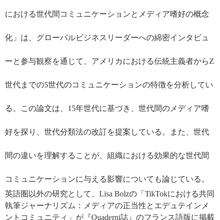
における世代間コミュニケーションとメディア嗜好の概念
化」
は、
グローバルビジネスリーダーへの綿密インタビュ
ーと参与観察を通じて、
アメリカにおける伝統主義者から
Z
世代までの
5
世代のコミュニケーションの特徴を分析してい
る。この論文は、
15
年世代
に基づき、
世代間のメディア嗜
好を探り、世代分類法の改訂を提案している。
また、世代
間の違いを理解することが、組織における効果的な世代間
コミュニケーションに与える影響についても論じている。
英語圏以外の研究として、
Lisa Bolz
の「
TikTok
における共同
執筆ジャーナリズム：メディアの正当性とエデュテインメ
ントコミュニティ」が『
Quaderni
誌』のフランス語版に掲載