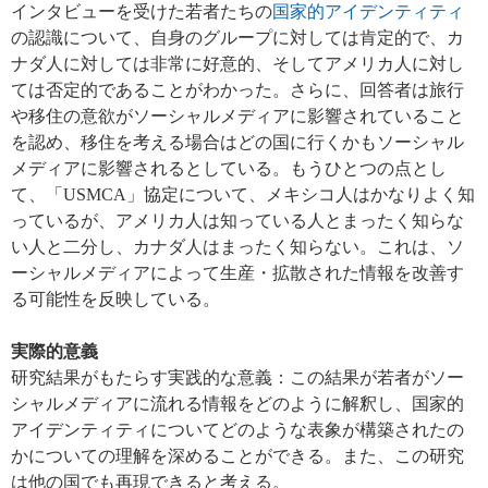
インタビューを受けた若者たちの
国家的アイデンティティ
の認識について、自身のグループに対しては肯定的で、カ
ナダ人に対しては非常に好意的、そしてアメリカ人に対し
ては否定的であることがわかった。さらに、回答者は旅行
や移住の意欲がソーシャルメディアに影響されていること
を認め、移住を考える場合はどの国に行くかもソーシャル
メディアに影響されるとしている。もうひとつの点とし
て、「
USMCA
」協定について、メキシコ人はかなりよく知
っているが、アメリカ人は知っている人とまったく知らな
い人と二分し、カナダ人はまったく知らない。これは、ソ
ーシャルメディアによって生産・拡散された情報を改善す
る可能性を反映している。
実際的意義
研究結果がもたらす実践的な意義：この結果が若者がソー
シャルメディアに流れる情報をどのように解釈し、国家的
アイデンティティについてどのような表象が構築されたの
かについての理解を深めることができる。また、この研究
は他の国でも再現できると考える。