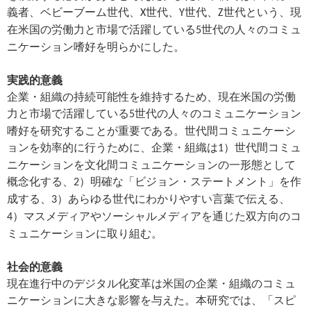
義者、ベビーブーム世代、
世代、
世代、
世代という、現
X
Y
Z
在米国の労働力と市場で活躍している
世代の人々のコミュ
5
ニケーション嗜好を明らかにした。
実践的意義
企業・組織の持続可能性を維持するため、現在米国の労働
力と市場で活躍している
世代の人々のコミュニケーション
5
嗜好を研究することが重要である。世代間コミュニケーシ
ョンを効率的に行うために、企業・組織は
）世代間コミュ
1
ニケーションを文化間コミュニケーションの一形態として
概念化する、
）明確な「ビジョン・ステートメント」を作
2
成する、
）あらゆる世代にわかりやすい言葉で伝える、
3
）マスメディアやソーシャルメディアを通じた双方向のコ
4
ミュニケーションに取り組む。
社会的意義
現在進行中のデジタル化変革は米国の企業・組織のコミュ
ニケーションに大きな影響を与えた。本研究では、「スピ