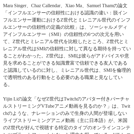
Mara Singer
、
Chaz Callendar
、
Xiao Ma
、
Samuel Tham
の論文
「
インフルエンサーの信頼性における認識の違い：脱イン
フルエンサー運動における
Z
世代とミレニアル世代のインフ
ルエンサーの信頼性の定義の比較」は、ソーシャルメディ
アインフルエンサー（
SMI
）の信頼性の
6
つの次元を用い
て、
Z
世代とミレニアル世代を比較したところ、
Z
世代とミ
レニアル世代は
SMI
の
信頼性に対して異なる期待を持ってい
ることがわかった。
Z
世代は、
SMI
は彼らがアドバイスや意
見を求めることができる知識豊富で信頼できる友人である
と認識しているのに対し
、ミレニアル世代は、
SMI
を倫理的
で透明性の
ある行動をとる必要
のある職業と見なしてい
る。
Yijin Li
の論文「
なぜ
Z
世代は
Twitch
のアバター付きバーチャ
ルストリーミング
VTube
アニメ動画を見るのか？」
は、
Twit
ch
のような、ナレーションのみで
生身の人間が登場しない
ライブストリーミングアニメ動画（主に日本語）が、米国
の
Z
世代が好んで視聴する特定のタイプのオンラインコンテ