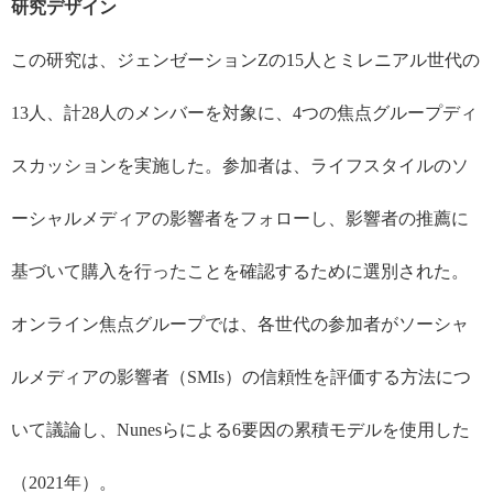
研究デザイン
この研究は、ジェンゼーション
Z
の
15
人とミレニアル世代の
13
人、計
28
人のメンバーを対象に、
4
つの焦点グループディ
スカッションを実施した。参加者は、ライフスタイルのソ
ーシャルメディアの影響者をフォローし、影響者の推薦に
基づいて購入を行ったことを確認するために選別された。
オンライン焦点グループでは、各世代の参加者がソーシャ
ルメディアの影響者（
SMIs
）の信頼性を評価する方法につ
いて議論し、
Nunes
らによる
6
要因の累積モデルを使用した
（
2021
年）。