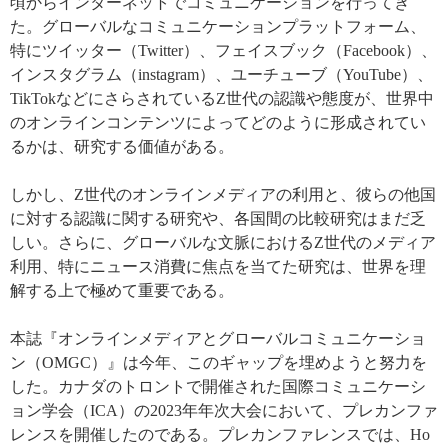
頃からインターネットでコミュニケーションを行ってき
た。グローバルなコミュニケーションプラットフォーム、
特にツイッター（
Twitter
）、フェイスブック（
Facebook
）、
インスタグラム（
instagram
）、ユーチューブ（
YouTube
）、
TikTok
などにさらされている
Z
世代の認識や態度が、世界中
のオンラインコンテンツによってどのように形成されてい
るかは、研究する価値がある。
しかし、
Z
世代のオンラインメディアの利用と、彼らの他国
に対する認識に関する研究や、各国間の比較研究はまだ乏
しい。さらに、グローバルな文脈における
Z
世代のメディア
利用、特にニュース消費に焦点を当てた研究は、世界を理
解する上で極めて重要である。
本誌『オンラインメディアとグローバルコミュニケーショ
ン（
OMGC
）』は今年、このギャップを埋めようと努力を
した。カナダのトロントで開催された国際コミュニケーシ
ョン学会（
ICA
）の
2023
年年次大会において、プレカンファ
レンスを開催したのである。プレカンファレンスでは、
Ho