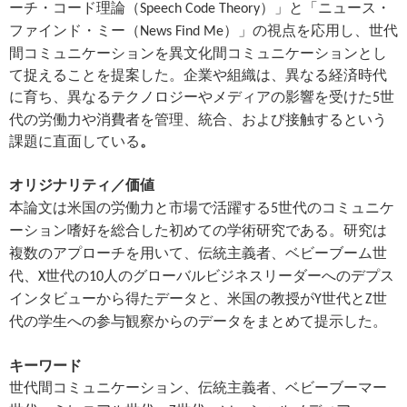
ーチ・コード理論（
）」と「ニュース・
Speech Code Theory
ファインド・ミー（
）」の視点を応用し、世代
News Find Me
間コミュニケーションを異文化間コミュニケーションとし
て捉えることを提案した。企業や組織は、異なる経済時代
に育ち、異なるテクノロジーやメディアの影響を受けた
世
5
代の労働力や消費者を管理、統合、および接触するという
課題に直面している
。
オリジナリティ
／
価値
本論文は米国の労働力と市場で活躍する
世代のコミュニケ
5
ーション嗜好を総合した初めての学術研究である。研究は
複数のアプローチを用いて、伝統主義者、ベビーブーム世
代、
世代の
人のグローバルビジネスリーダーへのデプス
X
10
インタビューから得たデータと、米国の教授が
世代と
世
Y
Z
代の学生への参与観察からのデータをまとめて提示した。
キーワード
世代間コミュニケーション、伝統主義者、ベビーブーマー