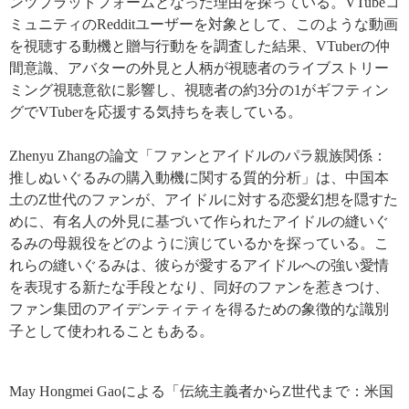
ンツプラットフォームとなった理由を探っている。
VTube
コ
ミュニティの
Reddit
ユーザーを対象として、このような動画
を視聴する動機と贈与行動を
を調査した結果
、
VTuber
の仲
間意識、アバターの外見と人柄が視聴者のライブストリー
ミング視聴意欲に影響し、視聴者の約
3
分の
1
が
ギフティン
グで
VTuber
を応援する気持ちを表している
。
Zhenyu Zhang
の論文「ファンとアイドルのパラ親族関係：
推しぬいぐるみの購入動機に関する質的分析」は、中国本
土の
Z
世代のファンが、アイドルに対する恋愛幻想を隠すた
めに、有名人の外見に基づいて作られたアイドルの縫いぐ
るみ
の母親役をどのように演じているかを探っている
。こ
れらの縫いぐるみは、彼らが愛するアイドルへの強い愛情
を表現する新たな手段となり、
同好のファンを惹きつけ、
ファン集団のアイデンティティを得るための象徴的な識別
子として使われることもある
。
May Hongmei Gao
による「
伝統主義者から
Z
世代まで：米国