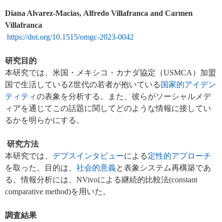
Diana Alvarez-Macias, Alfredo Villafranca and Carmen
Villafranca
https://doi.org/10.1515/omgc-2023-0042
研究目的
本研究では、米国・メキシコ・カナダ協定（
USMCA
）加盟
国で生活している
Z
世代の若者が抱いている
国家的アイデン
ティティ
の表象を分析する。また、彼らがソーシャルメデ
ィアを通じてこの話題に関してどのような情報に接してい
るかを明らかにする。
研究方法
本研究では、
デプスインタビュー
による
定性的アプローチ
を取った。目的は、
社会的意義
と表象システム再構築であ
る。情報分析には、
NVivo
による継続的比較法
(constant
comparative method)
を用いた。
調査結果