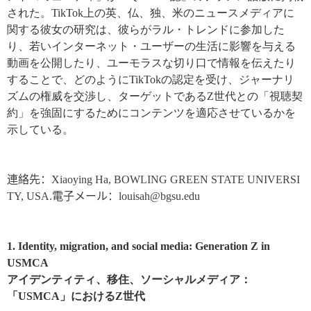
された。
TikTok
上の英、仏、独、米のニュースメディアに
関する彼女の研究は、彼らがラル・トレンドに参加した
り、若いインターネット・ユーザーの生活に影響を与える
動画を公開したり、ユーモラスな切り口で情報を伝えたり
することで、どのように
TikTok
の認定を受け、ジャーナリ
ズムの権威を交渉し、ターゲットである
Z
世代との「視聴契
約」を強固にするためにコンテンツを適応させているかを
示している。
連絡先：
Xiaoying Ha, BOWLING GREEN STATE UNIVERSI
TY, USA.
電子メール：
louisah@bgsu.edu
1. Identity, migration, and social media: Generation Z in
USMCA
アイデンティティ、移住、ソーシャルメディア
：
「
USMCA
」における
Z
世代