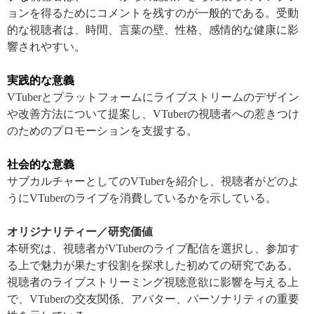
ョンを得るためにコメントを残すのが一般的である。受動
的な視聴者は、時間、言葉の壁、性格、感情的な健康に影
響されやすい。
実践的な意義
VTuber
とプラットフォームにライブストリームのデザイン
や改善方法について提案し、
VTuber
の視聴者への惹きつけ
のためのプロモーションを支援する。
社会的な意義
サブカルチャーとしての
VTuber
を紹介し、視聴者がどのよ
うに
VTuber
のライブを消費しているかを示している。
オリジナリティー／研究価値
本研究は、視聴者が
VTuber
のライブ配信を選択し、参加す
る上で魅力が果たす役割を探求した初めての研究である。
視聴者のライブストリーミング視聴意欲に影響を与える上
で、
VTuber
の交友関係、アバター、パーソナリティの重要