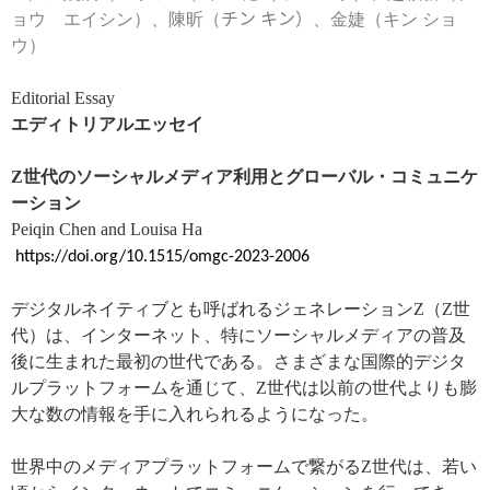
ョウ エイシン）、陳昕（
チン キン）
、金婕（キン ショ
ウ）
Editorial Essay
エディトリアルエッセイ
Z
世代のソーシャルメディア利用とグローバル・コミュニケ
ーション
Peiqin Chen and Louisa Ha
https://doi.org/10.1515/omgc-2023-2006
デジタルネイティブとも呼ばれるジェネレーション
Z
（
Z
世
代）は、インターネット、特にソーシャルメディアの普及
後に生まれた最初の世代である。さまざまな国際的デジタ
ルプラットフォームを通じて、
Z
世代は以前の世代よりも膨
大な数の情報を手に入れられるようになった。
世界中のメディアプラットフォームで繋がる
Z
世代は、若い