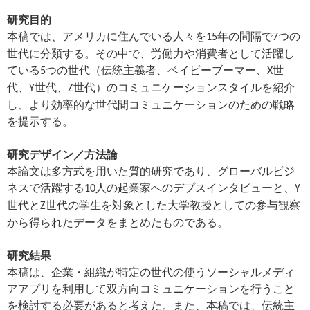
研究目的
本稿では、アメリカに住んでいる人々を
年の間隔で
つの
15
7
世代に分類する。その中で、労働力や消費者として活躍し
ている
つの世代（伝統主義者、ベイビーブーマー、
世
5
X
代、
世代、
世代）のコミュニケーションスタイルを紹介
Y
Z
し、より効率的な世代間コミュニケーションのための戦略
を提示する。
研究デザイン／方法論
本論文は多方式を用いた質的研究であり、グローバルビジ
ネスで活躍する
人の起業家へのデプスインタビューと、
10
Y
世代と
世代の学生を対象とした大学教授としての参与観察
Z
から得られたデータをまとめたものである。
研究結果
本稿は、企業・組織が特定の世代の使うソーシャルメディ
アアプリを利用して双方向コミュニケーションを行うこと
を検討する必要があると考えた。また、本稿では、伝統主