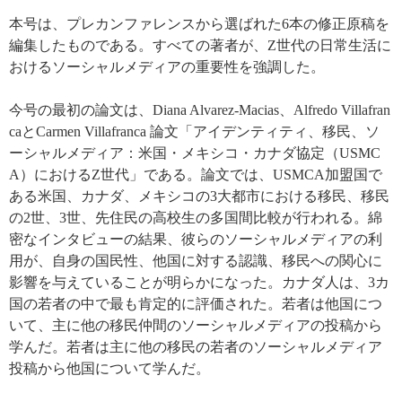
本号は、プレカンファレンスから選ばれた
6
本の修正原稿を
編集したものである。すべての著者が、
Z
世代の日常生活に
おけるソーシャルメディアの重要性を強調した。
今号の最初の論文は、
Diana Alvarez-Macias
、
Alfredo Villafran
ca
と
Carmen Villafranca
論文
「アイデンティティ、移民、ソ
ーシャルメディア：米国・メキシコ・カナダ協定（
USMC
A
）における
Z
世代」である。論文では、
USMCA
加盟国で
ある米国、カナダ、メキシコの
3
大都市における移民、移民
の
2
世、
3
世、先住民の高校生の多国間比較が行われる。綿
密なインタビューの結果、彼らのソーシャルメディアの利
用が、自身の国民性、他国に対する認識、移民への関心に
影響を与えていることが明らかになった。カナダ人は、
3
カ
国の若者の中で最も肯定的に評価された。若者は他国につ
いて、主に他の移民仲間のソーシャルメディアの投稿から
学んだ。若者は主に他の移民の若者のソーシャルメディア
投稿から他国について学んだ。