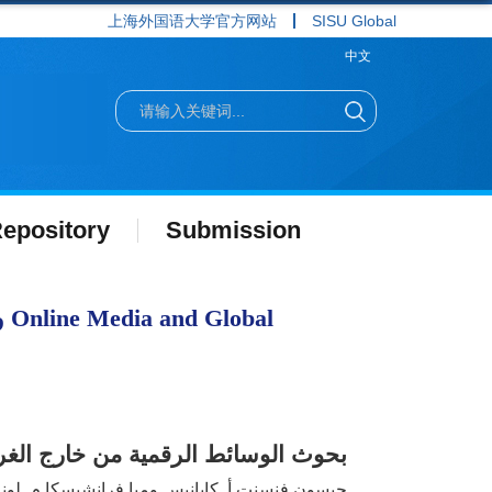
上海外国语大学官方网站
SISU Global
中文
epository
Submission
بحوث الوسائط الرقمية من خارج الغرب
جيسون فنسنت أ. كابانيس وميا فرانشيسكا م. لونا