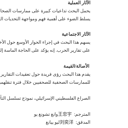
الآثار
العملية
يحمل البحث
تداعيات كبيرة على ممارسات الصحافة
يسلط
الضوء على أهمية فهم ومواجهة التحديات ال
الآثار
الاجتماعية
يسهم هذا البحث
في
إجراء
الحوار الأوسع حول الأخل
على تقارير الحرب.
إنه يؤكد
على الحاجة
الماسة
إل
الأصالة/القيمة
يقدم هذا البحث
رؤى فريدة حول تعقيدات التقارير
للممارسات الصحفية
للصحفيين خلال فترة تنقلهم
ب
الصراع الفلسطيني الإسرائيلي، نموذج تسلسل الت
المترجم:
王忠宇
وانغ تشونغ يو
المدقق:
刘奕洋
ليو ييانغ