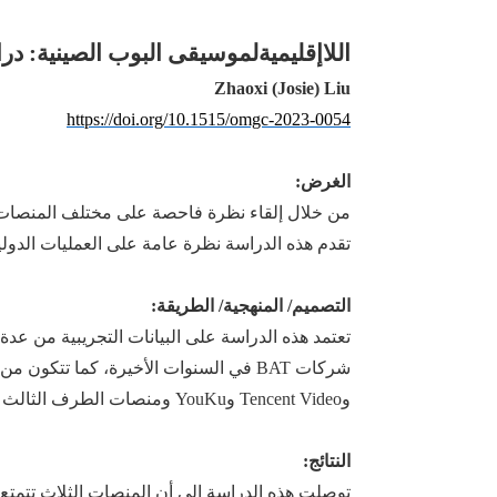
اللاإقليمية
لموسيقى
البوب الصينية: در
Zhaoxi (Josie) Liu
https://doi.org/10.1515/omgc-2023-0054
الغرض:
من خلال إلقاء نظرة فاحصة على مختلف المنصات
تقدم
هذه الدراسة نظرة عامة على العمليات الدول
التصميم/ المنهجية/ الطريقة:
تعتمد هذه الدراسة على البيانات التجريبية من عدة
شركات BAT في السنوات
الأخيرة،
كما تتكون من
وTencent Video وYouKu ومنصات الطرف الثالث
م
النتائج:
توصلت
هذه
الدراسة إلى أن المنصات الثلاث تتمتع