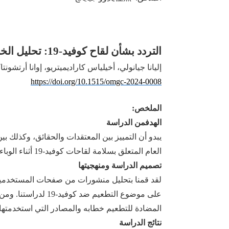
التردد بشأن لقاح كوفيد-19: تحليل الخطاب المضاد للقاحات على فيسبوك اليوناني
إليانا جيانولي، أخيلياس كاراديميتريو، إوانا أرتشون
https://doi.org/10.1515/omgc-2024-0008
الملخص:
الهدف
من الدراسة
يبدو أن التمييز بين المعتقدات والحقائق، وكذلك ب
العام المتعلق بسلامة لقاحات كوفيد-19 أثناء الوباء، بهدف استكشاف سرد المتشككين في لقاح كوفيد-19 داخل المجال العام اليوناني عبر الإنترنت.
تصميم الدراسة ومنهجيتها
على موضوع التطعيم
المضادة للتطعيم خطابه والمصادر التي استخدمتها ل
نتائج الدراسة