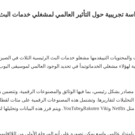
اسة تجريبية حول
التأثير
العالمي
لمشغلي
خدمات البث 
 و
المحتويات التي
يقدمها مشغلو
خدمات البث الرئيسية الثلاث في الصين
ية
لهؤلاء مشغلي الخدمات
وتبدأ
في تحديد الوجود العالمي لموسيقى البوب 
 مصادر
بشكل رئيسي
، بما
فيها
الوثائق
والمصنوعات
الرقمية.
و
تتضمن
ه
التحليلات لتقاريرها.
و
تشتمل
هذه
ثل
Netflix وRakuten Viki
وYouTube
. و
يتم فرز هذه البيانات وتحليلها ل
 بامتداد عالمي واسع يمكن تصوره على أنه المرحلة الأولى من
اللاإقليمي