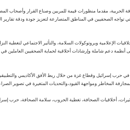
 الحربية، مقد
ما
منظورات قيمة للمربين وصناع
القرار
وأصحاب المص
تي تواجه الصحفيين في المناطق
المتصارعة
لتعزيز جودة ودقة تقارير 
اقيات الإعلامية وبروتوكولات السلامة، والتأثير الاجتماعي لتغطية النزا
ى أنظمة دعم شاملة وإرشادات أخلاقية لحماية الصحفيين العاملين في ا
 في حرب إسرائيل و
قطاع
غزة
من خلال ربط الأفق الأكاديمي والتطبيقي
مجازفة
المخاطر و
مواجهة القيود،
و
التحديات
المتغيرة
في تصوير
الصرا
أثيرات، أخلاقيات الصحافة، تغطية الحروب، سلامة الصحافة، حرب إسرا