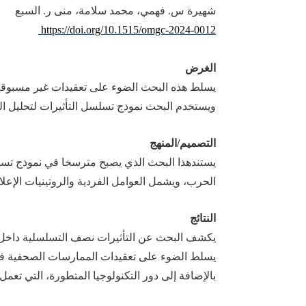
شهيرة س. فهمي، محمد سلامة، منى ر. السبع
https://doi.org/10.1515/omgc-2024-0012
الغرض
يسلط
هذه
البحث
الضوء على تعقيدات غير مسبوقة
ويستخدم البحث
نموذج تسلسل التأثيرات لتحليل ال
التصميم/المنهج
يستند
هذا
البحث
الذي يصبح مترسخا في نموذج تسل
الحرب، و
يشمل
العوامل الفردية والروتينيات الإعلا
النتائج
يكشف
البحث عن
التأثيرات نصف التسلسلية
داخل 
يسلط
الضوء على تعقيدات الممارسات الصحفية
بالإضافة إلى دور التكنولوجيا المتطورة، التي تعمل