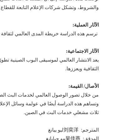
والشروط، وتشكل شركات الإعلام التابعة للقطاع ا
الآثار العملية:
ترسم هذه الدراسة
خريطة المدى العالمي
لثقافة
الآثار الاجتماعية:
يعد الانتشار العالمي لموسيقى البوب الصينية تطورًا
الثقافية ويعززها.
الأصال/ القيمة:
من خلال تصور الوصول العالمي لخدمات البث الصيني
و
تساهم هذه الدراسة أيضًا في عولمة وسائل الإعلام الصين
ثلاث
مشغلي
خدمات
البث
في الصين.
المترجم:
刘奕洋
ليو ييانغ
المدقق:
吴佳燕
وو جيايانغ