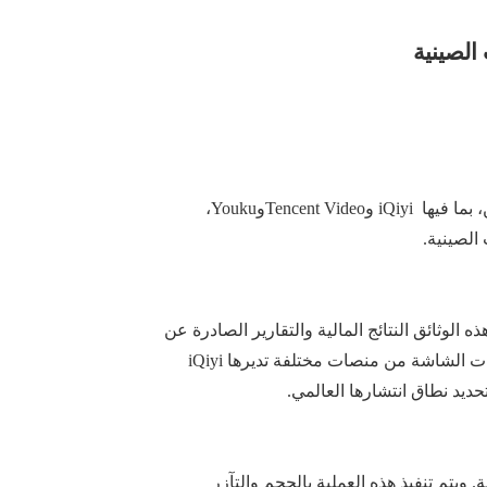
الصينية
، بما فيها
iQiyi و
Tencent Video
وYouku
،
الصينية.
ذه
الوثائق النتائج المالية والتقارير
الصادرة عن
المصنوعات الرقمية على مئات لقطات الشاشة من منصات مختلفة تديرها iQiyi
تحديد نطاق انتشارها العالمي.
ة
.
و
يتم تنفيذ هذه
العملية
بالحجم والتآزر