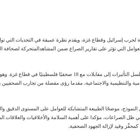
 لحرب إسرائيل و
قطاع
غزة، و
يقدم
نظرة عميقة في التحديات التي تو
عوامل التي تؤثر على تقارير
الصراع
ضمن
المشاهد
المتحركة
لصحافة ال
سل التأثيرات
إلى مقابلات مع 18 صحفيًا فلسطينيًا في
قطاع
غزة.
وهو
مية والتنظيمية والاجتماعية،
مقدما
رؤى مفصلة من تجارب الصحفيين 
النموذج، موضحًا الطبيعة المتشابكة للعوامل على المستوى الدقيق وال
 في ظل
الصراعات
، مؤكد
ا
على أهمية السلامة والأخلاقيات و
العلاقات
الم
كمحفِّز
وقيد
لإزالة
الجهود الصحفية.