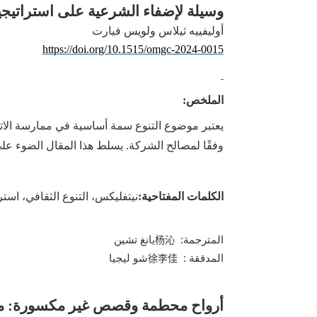
وسيلة لإضفاء الشرعية على استراتيجي
أوليفييه ثيلاس ولويس فيارت
https://doi.org/10.1515/omgc-2024-0015
الملخص:
يعتبر موضوع التنوع سمة أساسية في ممارسة
ا
لا
وفقًا لمصالح الشركة. يسلط هذا المقال الضوء على
الكلمات المفتاحية:
نيتفليكس، التنوع الثقافي، اس
المترجمة:
يانغ تشين
杨沁
المدققة :
شو ليجيا
徐李佳
أرواح محطمة
و
قصص غير مكسورة: م