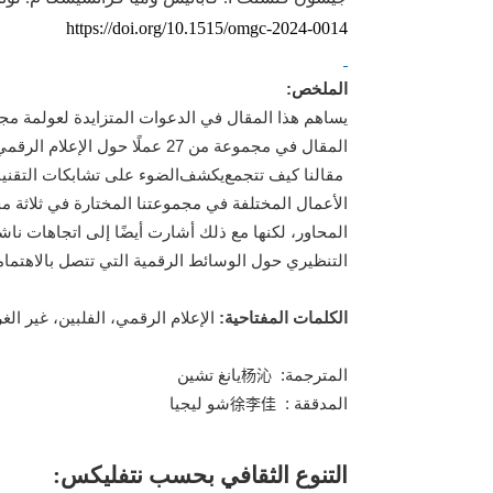
https://doi.org/10.1515/omgc-2024-0014
الملخص:
يساهم هذا المقال في الدعوات المتزايدة لعولمة مجال
مقالنا كيف تتجمع
يكشف
الضوء على تشابكات التقني
الأعمال المختلفة في مجموعتنا المختارة في ثلاثة مح
المحاور، لكنها مع ذلك أشارت أيضًا إلى اتجاهات نا
التنظيري حول الوسائط الرقمية التي تتصل بالاهتماما
الكلمات المفتاحية:
الإعلام الرقمي، الفلبين، غير ال
المترجمة:
يانغ تشين
杨沁
المدققة :
شو ليجيا
徐李佳
التنوع الثقافي بحسب نتفليكس: