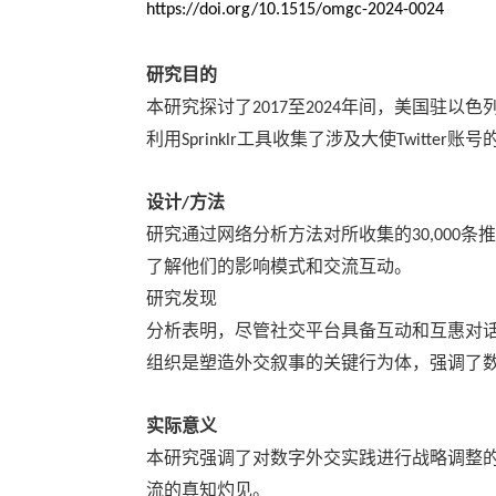
https://doi.org/10.1515/omgc-2024-0024
研究目的
本研究探讨了
至
年间，美国驻以色
2017
2024
利用
工具收集了涉及大使
账号
Sprinklr
Twitter
设计
方法
/
研究通过网络分析方法对所收集的
条推
30,000
了解他们的影响模式和交流互动。
研究发现
分析表明，尽管社交平台具备互动和互惠对
组织是塑造外交叙事的关键行为体，强调了
实际意义
本研究强调了对数字外交实践进行战略调整
流的真知灼见。