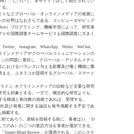
ium
）
」について、本サイトで詳しく紹介
されてい
する。
イトなどグローバル
・
オンラインメディアの発展に
ンの分野はなおさらで
ある
。コンピュータやビッグ
thon
）プログラミング、機械学習によって、研究者
フトや国際調査チームサービスも国際調査に大きく
、
Twitter
、
Instagram
、
WhatsApp
、
Weibo
、
WeChat
、
ラインメディアやグローバルコミュニケーションの
ョンの問題に着目し
、グローバル
・
デジタルメディ
言におけるバランスに与える影響及び働く機能に重
踏まえ、ユネスコが提唱するグローバル
・
スマート
ライン·オフラインメディアの比較など
主要
な研究
研究も対象と
する
。
一方で、
概念的な研究よりも、
する構成と相当数の規模であれば
、
受理する
。
動向及び発展に関する
論説も
毎号掲載
する予定であ
も
掲載
する
。
上初
であろう
。原稿を投稿する前に、著者は
1
）
「
D
してのみ
）
の
二つの査読方法
を
筆者
が
選択
できる
。
、「
Single-Blind Review
」
が適用される
。このシステ