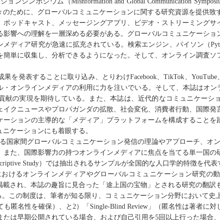
ーションシンポジウム（
Misnformation and Global Communication Sympos
々のために、グローバルコミュニケーションに関する研究資源を提供致
、ポッドキャスト、メッセージングアプリ、ビデオ
・
ストリーミングサ
る影響への理解を一層深める必要がある。グローバルコミュニケーショ
ンメディア研究が
急速に拡充されている
。検索エンジン、パイソン（
Py
を簡単に収集し、分析できるようにな
っ
た。そして、オンライン調査ソ
成果を発表することに取り込み、とりわけ
Facebook
、
TikTok
、
YouTube
ル
・
オンラインメディアの利用に力を
注いでいる
。そして、本誌はオン
貢献の実現を
期待している
。また、本誌は、
近代的なコミュニケーシ
ェイクニュースやプロパガンダの拡散、社会変化、消費者行動、国際発
ケーションの主導的な「メディア」プラットフォームを構成することを
ュニケーションにも
着眼する
。
ける国家間グローバルコミュニケーション
発信
の理論やアプローチ、オン
。
また、
国際影響力の持つオンラインメディアに焦点を当てる単一国の
criptive Study
）
で
は
抽出される
サンプルが全国的な
人口学的特徴を
代表
におけるオンラインメディアやグローバルコミュニケーション研究の
掲載され、本誌の趣旨に
見合った
「途上国の宝
物
」と
される
研究の翻訳
る
。
この制度は
、筆者
が
知る限り、コミュニケーション分野において史
ても
匿名性
を
確保）、と
2
）「
Single-Blind Review
」（匿名性
は
著者
に
対
または早期公開されている場合、および自己引用を
5
回
以上行った
場合