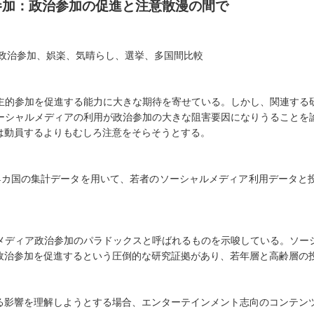
参加：政治参加の促進と注意散漫の間で
政治参加、娯楽、気晴らし、選挙、多国間比較
主的参加を促進する能力に大きな期待を寄せている。しかし、関連する
ーシャルメディアの利用が政治参加の大きな阻害要因になりうることを
は動員するよりもむしろ注意をそらそうとする。
4
カ国の集計データを用いて、若者のソーシャルメディア利用データと
メディア政治参加のパラドックスと呼ばれるものを示唆している。ソー
政治参加を促進するという圧倒的な研究証拠があり、若年層と高齢層の
る影響を理解しようとする場合、エンターテインメント志向のコンテン