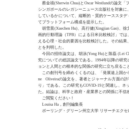
蔡金禧
(
Sherwin Chua
)
と
Oscar Westlund
の論文「
シンガポールのレガシーニュース出版社を対象に
しているかについて、縦断的・質的ケーススタデ
てプラットフォーム構成を提示した。
胡雪晨
(
Xuechen Hu
)
、高行健
(
Xingjian Gao
)
、徐
画的行動理論（
TPB
）による日米比較検討」では
える心理・社会的要因を比較検討した。その結果
とを判明した。
今回の招待論文は、胡泳
(
Yong Hu
)
と陈磊
(
Lei C
究についての総説論文である。
1994
年以降の研究
ョンと人間との根本的な関係の研究に立ち戻るこ
この創刊号を締めくくるのは、「発展途上国か
ne Oliveira
の論文を、著者とジャーナル方面の許
り」である。この研究も
COVID-19
と関連し、ネ
た。結論は、科学と政府・産業界との関係に不信
ご閲覧ください！
Louisa Ha
，創刊編集長
ボーリング・グリーン州立大学 リサーチエクセ