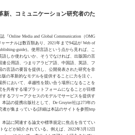
革新、コミュニケーション研究者のた
本誌
『
Online Media and Global Communication
（
OMG
ジャーナルは数百類あり、
2021
年まで
94
誌が
Web of
blishing-guide)
。使用言語という点から見れば、こ
英語しか使わないか、そうでなければ、出版国の言
国連公用語、つまりアラビア語、中国語、英語、フ
国の言語の要旨を提供し、公開発表された研究を非
出版の革新的なモデルを提供することに力を注
ぐ
。
場所において
、
卓越性を競
い合う場所になることを
究を共有する場プラットフォームになること
が目標
対するフリーアクセスのモデルでサービスを提供
す
。本誌の提携出版社として、
De Gruyter
社は
273
年の
究者が集
まっている
(
詳細は本誌のサイトを
参照
http
、本誌に関連する論文や標準規定に焦点を当て
てい
トなどが紹介され
ている
。例えば、
2022
年
3
月
12
日