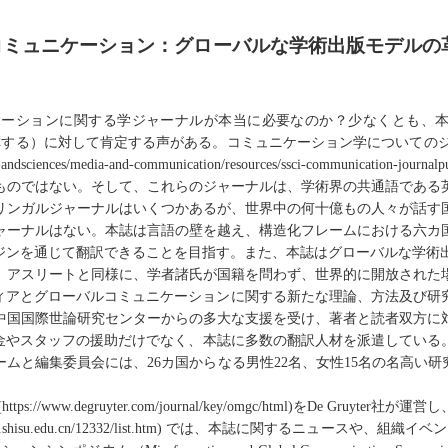
コミュニケーション：グローバルな学術出版モデルの
ケーションに関する学ジャーナルが本当に必要なのか？少なくとも、
称する）に対して肯定する声がある。コミュニケーション学についての
-andsciences/media-and-communication/resources/ssci-communication-journalpu
ものでは
ない
。そして、これらのジャーナルは、学術界の共通語である
リンガルジャーナルはいくつかあ
る
が、世界中の何十億もの人々が話す
ャーナルはない。本誌は言語の壁を越え、構造化フレームにおける六カ
ジンを通じて翻訳できることを目指す。また、本誌はグローバルな学術
、
アスリートと同様に、学者
諸氏
が国籍を問わず、世界的
に
開放
された
ィアとグローバルコミュニケーションに関する新たな理論、方法及び研
中国国際世論研究センターからの多大
な
支援を
受け
、著者と読者双方に
金やスタッフの援助だけでなく、本誌に多数の翻訳人材を派遣し
ている
ームと編集委員会には、
26
カ国から
な
る男性
22
名、女性
15
名の名高い研
(
https://www.degruyter.com/journal/key/omgc/html
)
を
De Gruyter
社が運営し
.shisu.edu.cn/12332/list.htm
)
では、本誌に関するニュースや、組織イベン