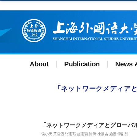
About
Publication
News &
「ネットワークメディアと
「ネットワークメディアとグローバ
侯小天 黄雪遥 张雨珏 赵雨璐 陈昕 徐晨吉 施懿 李甜甜