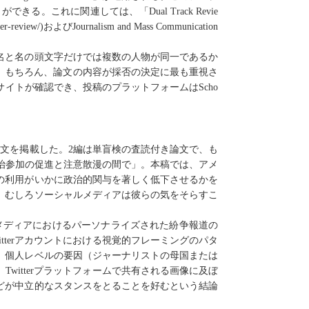
とができ
る
。
これに
関連
しては
、「
Dual Track Revie
er-review/)
および
Journalism and Mass Communication
名と名の頭文字だけでは複数の人物が同一であるか
。
もちろん、
論文の内容が
採否の決定に
最も
重視さ
サイト
が
確認
でき
、投稿のプラットフォームは
Scho
論文を掲載した。
2
編
は単盲検の査読付き論文で、も
治参加の促進と注意散漫の間で」。本稿では、アメ
の利用がいかに政治的関与を著しく低下させるかを
、むしろソーシャルメディアは彼らの気をそらすこ
メディアにおけるパーソナライズされた紛争報道の
tter
アカウントにおける視覚的フレーミングのパタ
、個人レベルの要因（ジャーナリストの母国または
、
Twitter
プラットフォームで共有される画像に及ぼ
どが中立的なスタンスをとることを好むという結論