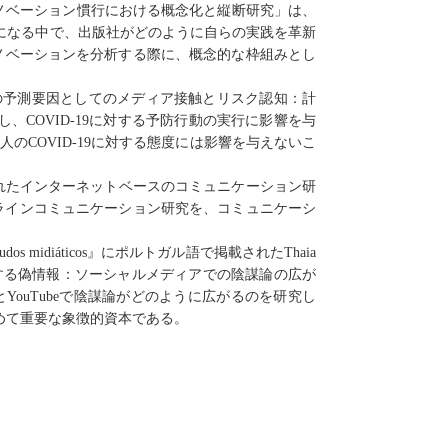
ノベーション慣行における概念化と縦断研究」は、
になる中で、出版社がどのように自らの実践を革新
ノベーションを分析する際に、概念的な枠組みとし
の予測要因としてのメディア接触とリスク認知：計
し、
COVID-19
に対する予防行動の実行に影響を与
人の
COVID-19
に対する態度には影響を与えないこ
れたインターネットベースのコミュニケーション研
ラインコミュニケーション研究を、コミュニケーシ
tudos midi
á
ticos
』にポルトガル語で掲載された
Thaia
する偽情報：ソーシャルメディアでの陰謀論の広が
と
YouTube
で陰謀論がどのように広がるのを研究し
めて重要な象徴的資本である。