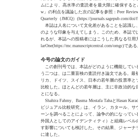
ムにより、
高水準
の査読者を最大限に
確保
すると
w
」の利点
を
議論
した
次
の
記事
を
参照：
Peer Review
Quarterly
（
JMCQ
）
(https://journals.sagepub.com/doi
本誌は人名について文化差があることを認識し
のような印象を与えてしまう
。
このため、
本誌
で
れるが
、本誌
への
投稿
者にはこうした
異なる引用
larOne(https://mc.manuscriptcentral.com/omgc)
で
ある
今号の論文のガイド
この創刊号では、本誌がどのように機能してい
う二つは、は二重盲検の査読付き論文である。最
リカ、ドイツ、スイス、日本の若年層の投票率と
比較した。ほとんどの若年層は、主に非政治的な
とになる。
Shahira Fahmy
、
Basma Mostafa Taha
と
Hasan Kara
ビジュアル比較研究」は、イラン、カタール、サ
ーンを調べることによって、論争の的になってい
外国人としてのアイデンティティ）と組織レベル
す影響についても検討した。その結果、ジャーナ
に達した。