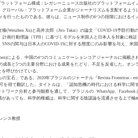
プラットフォーム構成：レガシーニュース出版社のプラットフォームイ
、グローバル・プラットフォーム企業がジャーナリズムを支配するよう
ィを行ったものである。彼らは、ニュース制作の
6
つの段階におけるイ
文臻
(
Wenzhen Xu
)
と高井次郎（
Jiro Takai
）の論文「
COVID-19
予防行動
、計画行動理論（
TPB
）に基づくモデルを米国人と日本人を対象に検証
、
SNS
の関与は日本人の
COVID-19
に対する態度にのみ影響を与え、米国
hen
)
による、中国の
4
つのコミュニケーションコアジャーナルに掲載さ
の成長と
5
つの主要分野における成果をたどり、不足を反省した。オン
とを呼びかけている。
らの宝石」である。
2020
年ブラジルのジャーナル『
Revista Fronteiras - es
可を得て翻訳した。タイトルは、「認知危機の時代における科学に関
ットワーク分析と参与観察を通して、ブラジルの
WhatsApp
、
Facebook
感があっても、科学的権威は、科学に関する陰謀論を流通させる上で極
レンス教授