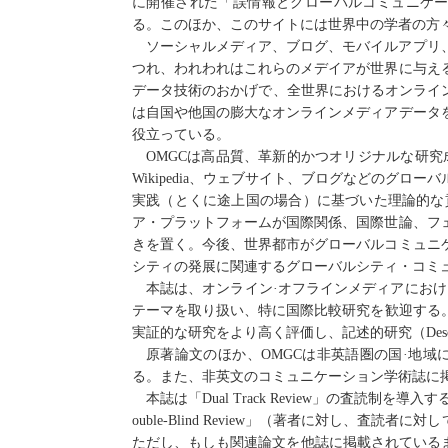
に開催された「誤情報とグローバルコミュニケ
る
。このほか、
この
サイト
に
は世界中の学者の方
ソーシャルメディア、ブログ、モバイルアプリ
つれ、
われわれ
はこれらのメデイアが世界に与え
データ技術のおかげで、全世界におけるオンライ
は自国や他国の膨大なオンラインメディアデータ
役立
っている
。
OMGC
は高品質、革新的かつオリジナルな研究
Wikipedia
、ウェブサイト、ブログなどのグローバ
実践（とくに途上国の場合）に基づいた理論的な
ア
・
プラットフォームが国際関係、国際世論、フ
きを置
く
。今後、世界都市がグローバルコミュニ
シティの発展に関連するグローバルシティ
・
コミ
本誌は、オンライン·オフラインメディアにお
テーマを
取り扱い
、特に国際比較研究
を
歓迎
する
実証的な研究
をより高く
評価
し、
記述的研究（
D
es
原著
論文のほか、
OMGC
は非英語圏の国·地域
る
。また、非英
文の
コミュニケーション学術誌に
本誌は
「
Dual Track Review
」
の査読制
を
導入す
ouble-Blind Review
」（著者
に
対
し
、査読者
に
対
し
ただし
、
もしも関連論文を他誌に掲載されている