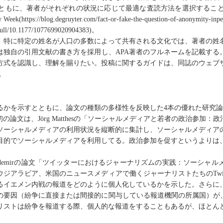
ともに、著者がそれぞれの状況に応じて最適な査読
方法
を選択するこ
 Week(https://blog.degruyter.com/fact-or-fake-the-question-of-anonymity-inpe
/full/10.1177/1077699020904383)
。
、特に特定の姓名が人口の多数によって共有される文化では、著者の姓
は
独自の引用文献の書き方を採用し、
APA
著者のフルネームを記載
する
方式を
認識し、理解を賜りたい
。投稿に関するガイドは、同誌のウェブ
。
るかを示すとともに、論文の種類の多様性を反映した
4
本の優れた研究
初の論文は、
Jörg Matthes
の「ソーシャルメディアと若者の政治参加：政
ソーシャルメディアの利用状況を縦断的に集計し、ソーシャルメディア
目的でソーシャルメディアを利用してる。政治参加を促すというよりは
demir
の論文「ツイッターにおけるジャーナリズムの実践：ソーシャル
ウジアラビア、米国のニュースメディアで働くジャーナリストたちの
Twi
るイエメン内戦の報道をどのように個人化しているかを示した。さらに
の要因（紛争に直接または間接的に関与している報道機関の所属国）が
リストは紛争を報道する際、個人的な報道をすることもあるが、ほとん