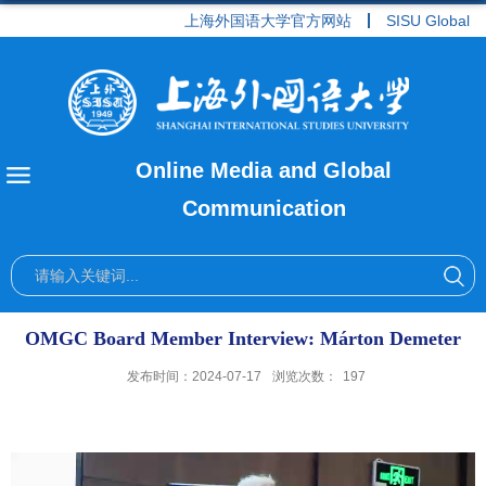
上海外国语大学官方网站
SISU Global
Online Media and Global
Communication
OMGC Board Member Interview: Márton Demeter
发布时间：2024-07-17
浏览次数：
197